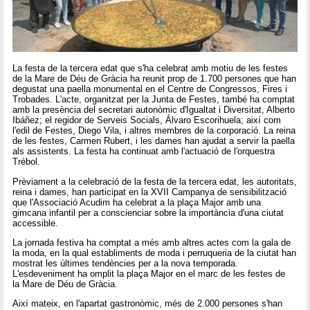
La festa de la tercera edat que s'ha celebrat amb motiu de les festes
de la Mare de Déu de Gràcia ha reunit prop de 1.700 persones que han
degustat una paella monumental en el Centre de Congressos, Fires i
Trobades. L'acte, organitzat per la Junta de Festes, també ha comptat
amb la presència del secretari autonòmic d'Igualtat i Diversitat, Alberto
Ibáñez; el regidor de Serveis Socials, Álvaro Escorihuela; així com
l'edil de Festes, Diego Vila, i altres membres de la corporació. La reina
de les festes, Carmen Rubert, i les dames han ajudat a servir la paella
als assistents. La festa ha continuat amb l'actuació de l'orquestra
Trébol.
Prèviament a la celebració de la festa de la tercera edat, les autoritats,
reina i dames, han participat en la XVII Campanya de sensibilització
que l'Associació Acudim ha celebrat a la plaça Major amb una
gimcana infantil per a conscienciar sobre la importància d'una ciutat
accessible.
La jornada festiva ha comptat a més amb altres actes com la gala de
la moda, en la qual establiments de moda i perruqueria de la ciutat han
mostrat les últimes tendències per a la nova temporada.
L'esdeveniment ha omplit la plaça Major en el marc de les festes de
la Mare de Déu de Gràcia.
Així mateix, en l'apartat gastronòmic, més de 2.000 persones s'han