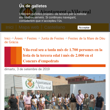
Ús de galletes
Utilitzem galletes pròpies i de tercers per a millorar
els nostres serveis. Si continueu navegant,
considerem que n’accepteu l’ús.
Inici
Mapa web
Castellano
Acceptar
Inici
->
Àrees
->
Festes
->
Junta de Festes
->
Festes de la Mare de Déu
de Gràcia
Vila-real seu a taula més de 1.700 persones en la
festa de la tercera edat i més de 2.000 en el
Concurs d'empedrats
dimarts, 3 de setembre de 2019