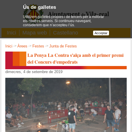
Ús de galletes
Utilitzem galletes pròpies i de tercers per a millorar
els nostres serveis. Si continueu navegant,
considerem que n’accepteu l’ús.
Inici
Mapa web
Castellano
Acceptar
Inici
->
Àrees
->
Festes
->
Junta de Festes
La Penya La Contra s'alça amb el primer premi
del Concurs d'empedrats
dimecres, 4 de setembre de 2019