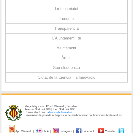
La teua ciutat
Turisme
Transparència
L'Ajuntament i tu
Ajuntament
Àrees
Seu electrònica
Ciutat de la Ciència i la Innovació
Plaça Major s/n. 12540 Vila-real (Castelló)
Telèfon: 964 547 000 | Fax: 964 547 032
Correu electrònic:
atencio@vila-real.es
Enviament de posada a disposició de notificacions: notificaciones@vila-real.es
App Vila-real
Flickr
Instagram
Facebook
Youtube