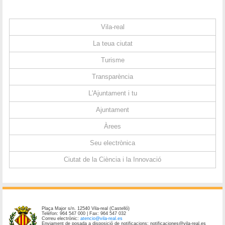
Vila-real
La teua ciutat
Turisme
Transparència
L'Ajuntament i tu
Ajuntament
Àrees
Seu electrònica
Ciutat de la Ciència i la Innovació
Plaça Major s/n. 12540 Vila-real (Castelló)
Telèfon: 964 547 000 | Fax: 964 547 032
Correu electrònic:
atencio@vila-real.es
Enviament de posada a disposició de notificacions: notificaciones@vila-real.es