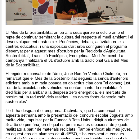
El Mes de la Sostenibilitat arriba a la seua quinzena edició amb el
repte de continuar sembrant la cultura del respecte al medi ambient i el
desenvolupament sostenible. Ponències, debats, activitats en els
centres educatius, i una exposició d'art urbà configuren el programa
dissenyat per a aquest mes d'octubre per la Regidoria d'Agricultura,
Sostenibilitat, Transició Ecològica, Energètica i Medi Ambient. La
campanya finalitzarà el 31 d'octubre amb la tradicional Gala del Mes
de la Sostenibilitat.
El regidor responsable de l'àrea, José Ramón Ventura Chalmeta, ha
remarcat que el Mes de la Sostenibilitat segueix la senda d'anteriors
edicions amb la mirada posada en objectius clau com "el comerç just,
l'ús de la bicicleta i els vehicles no contaminants, la rehabilitació
d'edificis per a arribar a la despesa zero energètica, els mercats de
proximitat, la reducció dels residus i les noves fonts d'energia més
sostenibles".
L'edil ha desgranat el programa d'activitats, que ha començat ja
aquesta setmana amb la presentació del concurs escolar Joguets amb
molta vida, impulsat per la Fundació Tots Units i dirigit a alumnes de
3r a 6é de primària, en el qual es premiaran les creacions de joguets
realitzats a partir de materials reciclats. També enfocat als més joves,
en aquest cas els alumnes de 4t d'ESO, s'ha convocat el concurs
Ciutat de Vila-real cap al desenvolupament sostenible, en el qual els