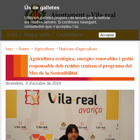
Ús de galletes
Utilitzem galletes pròpies i de tercers per a millorar
els nostres serveis. Si continueu navegant,
considerem que n’accepteu l’ús.
Inici
Mapa web
Castellano
Acceptar
Inici
->
Àrees
->
Agricultura
->
Notícies d'agricultura
Agricultura ecològica, energies renovables i gestió
responsable dels residus centren el programa del
Mes de la Sostenibilitat
divendres, 4 d'octubre de 2019