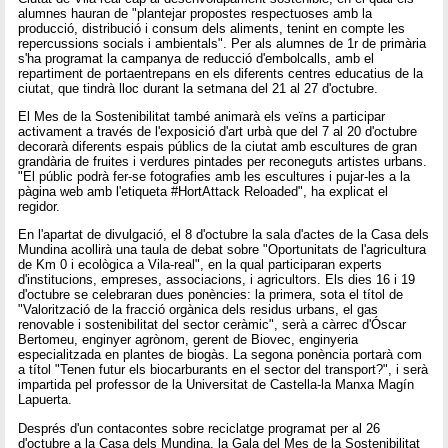
alumnes hauran de "plantejar propostes respectuoses amb la
producció, distribució i consum dels aliments, tenint en compte les
repercussions socials i ambientals". Per als alumnes de 1r de primària
s'ha programat la campanya de reducció d'embolcalls, amb el
repartiment de portaentrepans en els diferents centres educatius de la
ciutat, que tindrà lloc durant la setmana del 21 al 27 d'octubre.
El Mes de la Sostenibilitat també animarà els veïns a participar
activament a través de l'exposició d'art urbà que del 7 al 20 d'octubre
decorarà diferents espais públics de la ciutat amb escultures de gran
grandària de fruites i verdures pintades per reconeguts artistes urbans.
"El públic podrà fer-se fotografies amb les escultures i pujar-les a la
pàgina web amb l'etiqueta #HortAttack Reloaded", ha explicat el
regidor.
En l'apartat de divulgació, el 8 d'octubre la sala d'actes de la Casa dels
Mundina acollirà una taula de debat sobre "Oportunitats de l'agricultura
de Km 0 i ecològica a Vila-real", en la qual participaran experts
d'institucions, empreses, associacions, i agricultors. Els dies 16 i 19
d'octubre se celebraran dues ponències: la primera, sota el títol de
"Valorització de la fracció orgànica dels residus urbans, el gas
renovable i sostenibilitat del sector ceràmic", serà a càrrec d'Óscar
Bertomeu, enginyer agrònom, gerent de Biovec, enginyeria
especialitzada en plantes de biogàs. La segona ponència portarà com
a títol "Tenen futur els biocarburants en el sector del transport?", i serà
impartida pel professor de la Universitat de Castella-la Manxa Magín
Lapuerta.
Després d'un contacontes sobre reciclatge programat per al 26
d'octubre a la Casa dels Mundina, la Gala del Mes de la Sostenibilitat