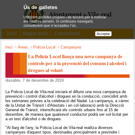
Ús de galletes
Utilitzem galletes pròpies i de tercers per a millorar
els nostres serveis. Si continueu navegant,
considerem que n’accepteu l’ús.
Inici
Mapa web
Castellano
Acceptar
Inici
->
Àrees
->
Policia Local
->
Campanyes
La Policia Local llança una nova campanya de
controls per a la prevenció del consum i alcohol i
drogues al volant
dissabte, 7 de desembre de 2019
La Policia Local de Vila-real iniciarà el dilluns una nova campanya de
prevenció i control d'alcohol i drogues en la conducció, coincidint amb
les setmanes prèvies a la celebració del Nadal. La campanya, a càrrec
de la Unitat de Trànsit i d'Atestats i en col·laboració amb la Direcció
General de Trànsit, intensificarà els controls urbans fins al 15 de
desembre, de manera que qualsevol conductor podrà ser sol·licitat per
a un test d'alcohol o de drogues.
"Al llarg de l'any, la Policia Local de Vila-real realitza diverses
campanyes d'aquest tipus, destinades principalment a previndre i