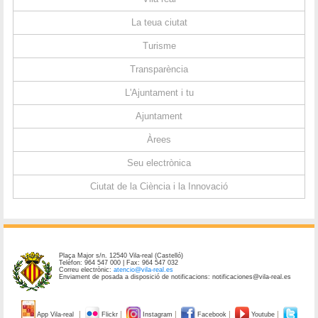
La teua ciutat
Turisme
Transparència
L'Ajuntament i tu
Ajuntament
Àrees
Seu electrònica
Ciutat de la Ciència i la Innovació
Plaça Major s/n. 12540 Vila-real (Castelló)
Telèfon: 964 547 000 | Fax: 964 547 032
Correu electrònic:
atencio@vila-real.es
Enviament de posada a disposició de notificacions: notificaciones@vila-real.es
App Vila-real
Flickr
Instagram
Facebook
Youtube