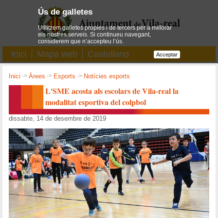
Ús de galletes
Utilitzem galletes pròpies i de tercers per a millorar
els nostres serveis. Si continueu navegant,
considerem que n’accepteu l’ús.
Inici
Mapa web
Castellano
Acceptar
Inici
->
Àrees
->
Esports
->
Notícies esports
L'SME acosta als escolars de Vila-real la
modalitat esportiva del colpbol
dissabte, 14 de desembre de 2019