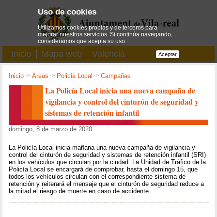
Uso de cookies
Utilizamos cookies propias y de terceros para
mejorar nuestros servicios. Si continúa navegando,
consideramos que acepta su uso.
Inicio
Mapa web
Valencià
Aceptar
Inicio
->
Áreas
->
Policia Local
->
Campañas
La Policía Local inicia una nueva campaña de
vigilancia y control del cinturón de seguridad y
sistemas de retención infantil
domingo, 8 de marzo de 2020
La Policía Local inicia mañana una nueva campaña de vigilancia y
control del cinturón de seguridad y sistemas de retención infantil (SRI)
en los vehículos que circulan por la ciudad. La Unidad de Tráfico de la
Policía Local se encargará de comprobar, hasta el domingo 15, que
todos los vehículos circulan con el correspondiente sistema de
retención y reiterará el mensaje que el cinturón de seguridad reduce a
la mitad el riesgo de muerte en caso de accidente.