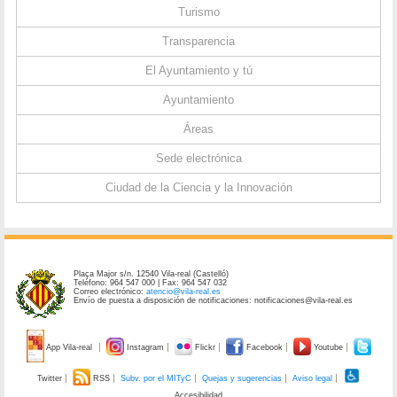
Turismo
Transparencia
El Ayuntamiento y tú
Ayuntamiento
Áreas
Sede electrónica
Ciudad de la Ciencia y la Innovación
Plaça Major s/n. 12540 Vila-real (Castelló)
Teléfono: 964 547 000 | Fax: 964 547 032
Correo electrónico:
atencio@vila-real.es
Envío de puesta a disposición de notificaciones: notificaciones@vila-real.es
App Vila-real
Instagram
Flickr
Facebook
Youtube
Twitter
RSS
Subv. por el MITyC
Quejas y sugerencias
Aviso legal
Accesibilidad