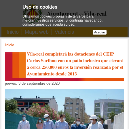
Uso de cookies
Utilizamos cookies propias y de terceros para
mejorar nuestros servicios. Si continúa navegando,
consideramos que acepta su uso.
Inicio
Mapa web
Valencià
Aceptar
Inicio
Vila-real completará las dotaciones del CEIP
Carlos Sarthou con un patio inclusivo que elevará
a cerca 250.000 euros la inversión realizada por el
Ayuntamiento desde 2013
jueves, 3 de septiembre de 2020