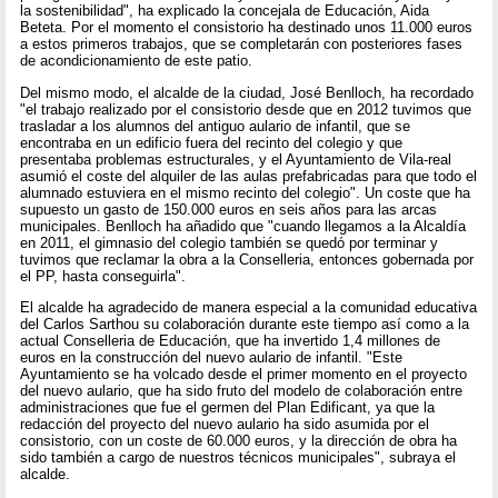
la sostenibilidad", ha explicado la concejala de Educación, Aida
Beteta. Por el momento el consistorio ha destinado unos 11.000 euros
a estos primeros trabajos, que se completarán con posteriores fases
de acondicionamiento de este patio.
Del mismo modo, el alcalde de la ciudad, José Benlloch, ha recordado
"el trabajo realizado por el consistorio desde que en 2012 tuvimos que
trasladar a los alumnos del antiguo aulario de infantil, que se
encontraba en un edificio fuera del recinto del colegio y que
presentaba problemas estructurales, y el Ayuntamiento de Vila-real
asumió el coste del alquiler de las aulas prefabricadas para que todo el
alumnado estuviera en el mismo recinto del colegio". Un coste que ha
supuesto un gasto de 150.000 euros en seis años para las arcas
municipales. Benlloch ha añadido que "cuando llegamos a la Alcaldía
en 2011, el gimnasio del colegio también se quedó por terminar y
tuvimos que reclamar la obra a la Conselleria, entonces gobernada por
el PP, hasta conseguirla".
El alcalde ha agradecido de manera especial a la comunidad educativa
del Carlos Sarthou su colaboración durante este tiempo así como a la
actual Conselleria de Educación, que ha invertido 1,4 millones de
euros en la construcción del nuevo aulario de infantil. "Este
Ayuntamiento se ha volcado desde el primer momento en el proyecto
del nuevo aulario, que ha sido fruto del modelo de colaboración entre
administraciones que fue el germen del Plan Edificant, ya que la
redacción del proyecto del nuevo aulario ha sido asumida por el
consistorio, con un coste de 60.000 euros, y la dirección de obra ha
sido también a cargo de nuestros técnicos municipales", subraya el
alcalde.