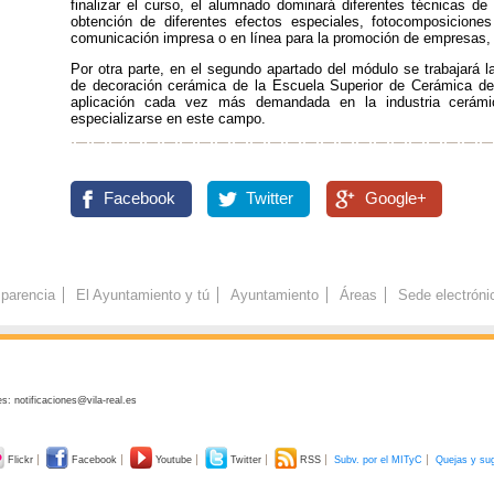
finalizar el curso, el alumnado dominará diferentes técnicas de 
obtención de diferentes efectos especiales, fotocomposiciones
comunicación impresa o en línea para la promoción de empresas,
Por otra parte, en el segundo apartado del módulo se trabajará 
de decoración cerámica de la Escuela Superior de Cerámica de l
aplicación cada vez más demandada en la industria cerámi
especializarse en este campo.
Facebook
Twitter
Google+
parencia
El Ayuntamiento y tú
Ayuntamiento
Áreas
Sede electróni
s: notificaciones@vila-real.es
Flickr
Facebook
Youtube
Twitter
RSS
Subv. por el MITyC
Quejas y su