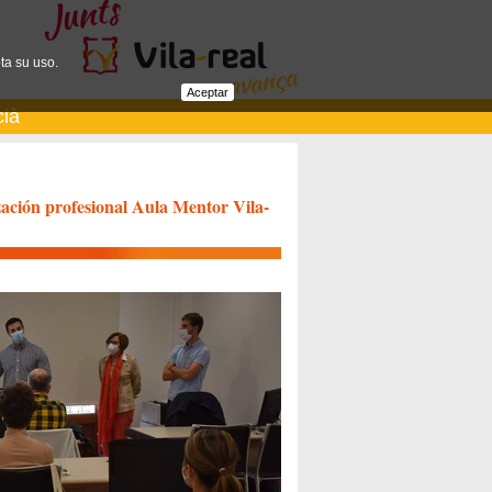
ta su uso.
Aceptar
cià
zación profesional Aula Mentor Vila-