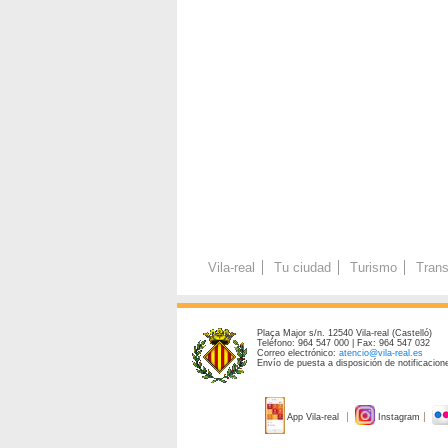
Vila-real
Tu ciudad
Turismo
Trans
Plaça Major s/n. 12540 Vila-real (Castelló)
Teléfono: 964 547 000 | Fax: 964 547 032
Correo electrónico:
atencio@vila-real.es
Envío de puesta a disposición de notificacione
App Vila-real
Instagram