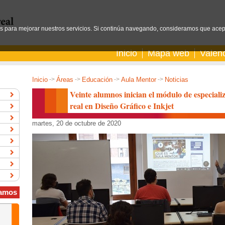
os para mejorar nuestros servicios. Si continúa navegando, consideramos que acep
Inicio
Mapa web
Valen
Inicio
->
Áreas
->
Educación
->
Aula Mentor
->
Noticias
Veinte alumnos inician el módulo de especiali
real en Diseño Gráfico e Inkjet
martes, 20 de octubre de 2020
amos