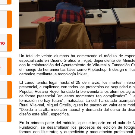
Un total de veinte alumnos ha comenzado el módulo de especial
especializado en Diseño Gráfico e Inkjet, dependiente del Minis
con la colaboración del Ayuntamiento de Vila-real y Fundación Ca
el manejo de herramientas tales como Photoshop, Indesign e Illustr
cerámica mediante la tecnología Inkjet.
El curso tendrá lugar hasta el 25 de marzo; los martes, miér
presencial, cumpliendo con todos los protocolos de seguridad e hi
Popular, Rosario Royo, ha dado la bienvenida a los alumnos agra
de forma presencial "en estos momentos tan complicados". "La
formación no hay futuro", matizaba. La edil ha estado acompañ
Rural Vila-real, Miquel Ortells, quien ha puesto en valor este mód
"Debido a la alta inserción laboral y demanda del curso de dis
diseño este año", especifica.
En la primera parte del módulo, que se imparte en el aula de 
Fundación, se desarrollarán los procesos de edición de fotogr
formas con Illustrator, y autoedición y maquetación profesional