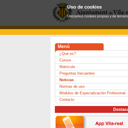
Uso de cookies
Utilizamos cookies propias y de tercer
Menú
¿Qué es?
Cursos
Matrícula
Preguntas frecuentes
Noticias
Normas de uso
Módulos de Especialización Profesional
Contacto
Destac