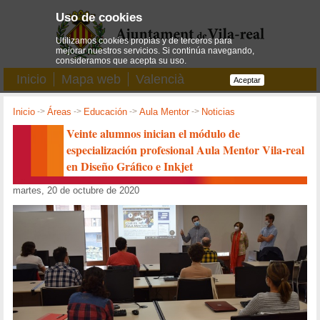
Uso de cookies
Utilizamos cookies propias y de terceros para
mejorar nuestros servicios. Si continúa navegando,
consideramos que acepta su uso.
Inicio
Mapa web
Valencià
Aceptar
Inicio
->
Áreas
->
Educación
->
Aula Mentor
->
Noticias
Veinte alumnos inician el módulo de
especialización profesional Aula Mentor Vila-real
en Diseño Gráfico e Inkjet
martes, 20 de octubre de 2020