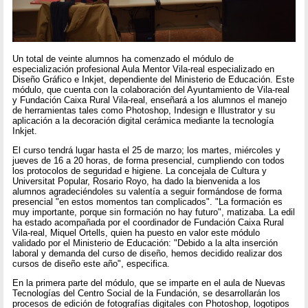
Un total de veinte alumnos ha comenzado el módulo de
especialización profesional Aula Mentor Vila-real especializado en
Diseño Gráfico e Inkjet, dependiente del Ministerio de Educación. Este
módulo, que cuenta con la colaboración del Ayuntamiento de Vila-real
y Fundación Caixa Rural Vila-real, enseñará a los alumnos el manejo
de herramientas tales como Photoshop, Indesign e Illustrator y su
aplicación a la decoración digital cerámica mediante la tecnología
Inkjet.
El curso tendrá lugar hasta el 25 de marzo; los martes, miércoles y
jueves de 16 a 20 horas, de forma presencial, cumpliendo con todos
los protocolos de seguridad e higiene. La concejala de Cultura y
Universitat Popular, Rosario Royo, ha dado la bienvenida a los
alumnos agradeciéndoles su valentía a seguir formándose de forma
presencial "en estos momentos tan complicados". "La formación es
muy importante, porque sin formación no hay futuro", matizaba. La edil
ha estado acompañada por el coordinador de Fundación Caixa Rural
Vila-real, Miquel Ortells, quien ha puesto en valor este módulo
validado por el Ministerio de Educación: "Debido a la alta inserción
laboral y demanda del curso de diseño, hemos decidido realizar dos
cursos de diseño este año", especifica.
En la primera parte del módulo, que se imparte en el aula de Nuevas
Tecnologías del Centro Social de la Fundación, se desarrollarán los
procesos de edición de fotografías digitales con Photoshop, logotipos