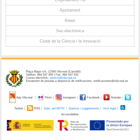
Ajuntament
Àrees
Seu electrònica
Ciutat de la Ciència i la Innovació
Plaça Major s/n. 12540 Vila-real (Castelló)
Telèfon: 964 547 000 | Fax: 964 547 032
Correu electrònic:
atencio@vila-real.es
Enviament de posada a disposició de notificacions: notificaciones@vila-real.es
App Vila-real
Flickr
Instagram
Facebook
Youtube
Twitter
RSS
Subv. pel MITIC
Queixes i suggeriments
Avís legal
Accessibilitat