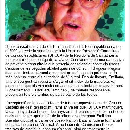
Dijous passat ens va deixar Emiliana Buendía, l'entranyable dona que
el 2009 va cedir la seua imatge a la Unitat de Prevenció Comunitària
de Conductes Addictives (UPCCA) de la Regidoria de Sanitat per a
representar el personatge de la iaia de Coneixement en una campanya
de prevenció comunitària que pretenia conscienciar sobre els riscos
d'abusar de les begudes alcohòliques i de consumir drogues il·legals
durant les festes patronals, moment en què aquesta pràctica es fa
més habitual entre els ciutadans de Vila-real. Des de llavors, Emiliana,
amb el seu gest tan popular d'alçar el dit índex de la mà dreta, va
aconseguir que els vila-realencs associaren la festa amb l'advertiment
"Coneixement!" i s'actuara "amb cap", de manera responsable i
prudent en tots els àmbits de participació de les festes.
L'acceptació de la idea i l'afecte de tots per aquesta dona del Grau de
Castelló de gest tan pròxim i familiar, va fer que l'UPCCA mantinguera
la campanya durant quasi deu anys amb diferents propostes, entre les
quals destaca el gran grafit de la iaia que va encarnar Emiliana
Buendía dibuixat al carrer de Josep Ramon Batalla i que ja forma part
del paisatge urbà de Vila-real. Amb la iaia de Coneixement no es
tractava de prohibir el consum d'alcohol, sinó de transmetre la