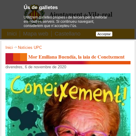
Ús de galletes
Utilitzem galletes pròpies i de tercers per a millorar
els nostres serveis. Si continueu navegant,
considerem que n’accepteu l’ús.
Inici
Mapa web
Castellano
Acceptar
Inici
->
Notícies UPC
Mor Emiliana Buendía, la iaia de Coneixement
divendres, 6 de novembre de 2020