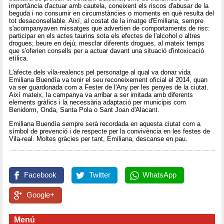
importància d'actuar amb cautela, coneixent els riscos d'abusar de la
beguda i no consumir en circumstàncies o moments en què resulta del
tot desaconsellable. Així, al costat de la imatge d'Emiliana, sempre
s'acompanyaven missatges que advertien de comportaments de risc:
participar en els actes taurins sota els efectes de l'alcohol o altres
drogues; beure en dejú; mesclar diferents drogues, al mateix temps
que s'oferien consells per a actuar davant una situació d'intoxicació
etílica.
L'afecte dels vila-realencs pel personatge al qual va donar vida
Emiliana Buendía va tenir el seu reconeixement oficial el 2014, quan
va ser guardonada com a Fester de l'Any per les penyes de la ciutat.
Així mateix, la campanya va arribar a ser imitada amb diferents
elements gràfics i la necessària adaptació per municipis com
Benidorm, Onda, Santa Pola o Sant Joan d'Alacant.
Emiliana Buendía sempre serà recordada en aquesta ciutat com a
símbol de prevenció i de respecte per la convivència en les festes de
Vila-real. Moltes gràcies per tant, Emiliana, descanse en pau.
Facebook
Twitter
WhatsApp
Google+
Menú