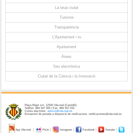
La teua ciutat
Turisme
Transparència
L'Ajuntament i tu
Ajuntament
Àrees
Seu electrònica
Ciutat de la Ciència i la Innovació
Plaça Major s/n. 12540 Vila-real (Castelló)
Telèfon: 964 547 000 | Fax: 964 547 032
Correu electrònic:
atencio@vila-real.es
Enviament de posada a disposició de notificacions: notificaciones@vila-real.es
App Vila-real
Flickr
Instagram
Facebook
Youtube