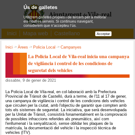
Ús de galletes
Utilitzem galletes pròpies i de tercers per a millorar
els nostres serveis. Si continueu navegant,
considerem que n’accepteu l’ús.
Inici
Mapa web
Castellano
Acceptar
Inici
->
Àrees
->
Policia Local
->
Campanyes
La Policia Local de Vila-real inicia una campanya
de vigilància i control de les condicions de
seguretat dels vehicles
dissabte, 9 de gener de 2021
La Policia Local de Vila-real, en col·laboració amb la Prefectura
Provincial de Trànsit de Castelló, durà a terme, de l'11 al 17 de gener,
una campanya de vigilància i control de les condicions dels vehicles
que circulen per la ciutat, amb l'objectiu de garantir que compten amb
tots els sistemes de seguretat. La iniciativa, que serà desenvolupada
per la Unitat de Trànsit, consistirà fonamentalment en la comprovació
de possibles infraccions referides als pneumàtics, així com
l'enllumenat i la senyalització, sense oblidar les plaques de la
matrícula, la documentació del vehicle i la inspecció tècnica de
vehicles (ITV).