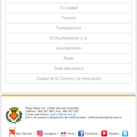
Tu ciudad
Turismo
Transparencia
El Ayuntamiento y tú
Ayuntamiento
Áreas
Sede electrónica
Ciudad de la Ciencia y la Innovación
Plaça Major s/n. 12540 Vila-real (Castelló)
Teléfono: 964 547 000 | Fax: 964 547 032
Correo electrónico:
atencio@vila-real.es
Envío de puesta a disposición de notificaciones: notificaciones@vila-real.es
App Vila-real
Instagram
Flickr
Facebook
Youtube