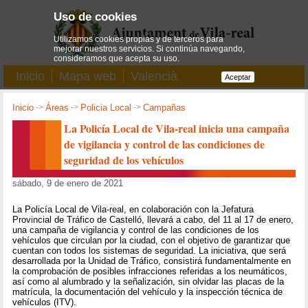
Uso de cookies
Utilizamos cookies propias y de terceros para
mejorar nuestros servicios. Si continúa navegando,
consideramos que acepta su uso.
Inicio
Mapa web
Valencià
Aceptar
Inicio
->
Áreas
->
Policia Local
->
Campañas
La Policía Local de Vila-real inicia una campaña
de vigilancia y control de las condiciones de
seguridad de los vehículos
sábado, 9 de enero de 2021
La Policía Local de Vila-real, en colaboración con la Jefatura
Provincial de Tráfico de Castelló, llevará a cabo, del 11 al 17 de enero,
una campaña de vigilancia y control de las condiciones de los
vehículos que circulan por la ciudad, con el objetivo de garantizar que
cuentan con todos los sistemas de seguridad. La iniciativa, que será
desarrollada por la Unidad de Tráfico, consistirá fundamentalmente en
la comprobación de posibles infracciones referidas a los neumáticos,
así como al alumbrado y la señalización, sin olvidar las placas de la
matrícula, la documentación del vehículo y la inspección técnica de
vehículos (ITV).