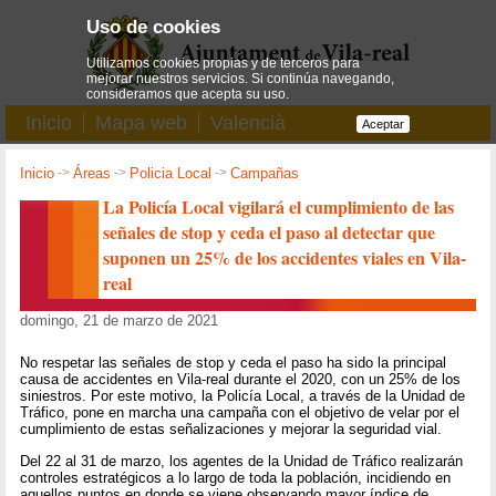
Uso de cookies
Utilizamos cookies propias y de terceros para
mejorar nuestros servicios. Si continúa navegando,
consideramos que acepta su uso.
Inicio
Mapa web
Valencià
Aceptar
Inicio
->
Áreas
->
Policia Local
->
Campañas
La Policía Local vigilará el cumplimiento de las
señales de stop y ceda el paso al detectar que
suponen un 25% de los accidentes viales en Vila-
real
domingo, 21 de marzo de 2021
No respetar las señales de stop y ceda el paso ha sido la principal
causa de accidentes en Vila-real durante el 2020, con un 25% de los
siniestros. Por este motivo, la Policía Local, a través de la Unidad de
Tráfico, pone en marcha una campaña con el objetivo de velar por el
cumplimiento de estas señalizaciones y mejorar la seguridad vial.
Del 22 al 31 de marzo, los agentes de la Unidad de Tráfico realizarán
controles estratégicos a lo largo de toda la población, incidiendo en
aquellos puntos en donde se viene observando mayor índice de