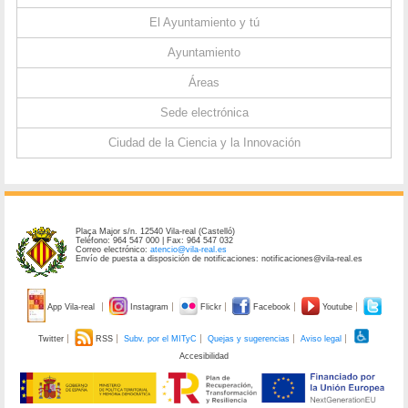
El Ayuntamiento y tú
Ayuntamiento
Áreas
Sede electrónica
Ciudad de la Ciencia y la Innovación
Plaça Major s/n. 12540 Vila-real (Castelló)
Teléfono: 964 547 000 | Fax: 964 547 032
Correo electrónico:
atencio@vila-real.es
Envío de puesta a disposición de notificaciones: notificaciones@vila-real.es
App Vila-real
Instagram
Flickr
Facebook
Youtube
Twitter
RSS
Subv. por el MITyC
Quejas y sugerencias
Aviso legal
Accesibilidad