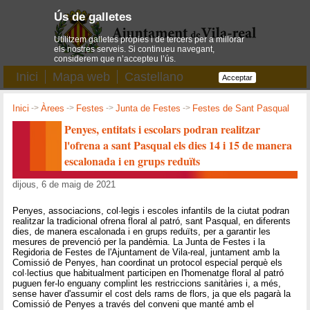
Ús de galletes
Utilitzem galletes pròpies i de tercers per a millorar
els nostres serveis. Si continueu navegant,
considerem que n’accepteu l’ús.
Inici
Mapa web
Castellano
Acceptar
Inici
->
Àrees
->
Festes
->
Junta de Festes
->
Festes de Sant Pasqual
Penyes, entitats i escolars podran realitzar
l'ofrena a sant Pasqual els dies 14 i 15 de manera
escalonada i en grups reduïts
dijous, 6 de maig de 2021
Penyes, associacions, col·legis i escoles infantils de la ciutat podran
realitzar la tradicional ofrena floral al patró, sant Pasqual, en diferents
dies, de manera escalonada i en grups reduïts, per a garantir les
mesures de prevenció per la pandèmia. La Junta de Festes i la
Regidoria de Festes de l'Ajuntament de Vila-real, juntament amb la
Comissió de Penyes, han coordinat un protocol especial perquè els
col·lectius que habitualment participen en l'homenatge floral al patró
puguen fer-lo enguany complint les restriccions sanitàries i, a més,
sense haver d'assumir el cost dels rams de flors, ja que els pagarà la
Comissió de Penyes a través del conveni que manté amb el