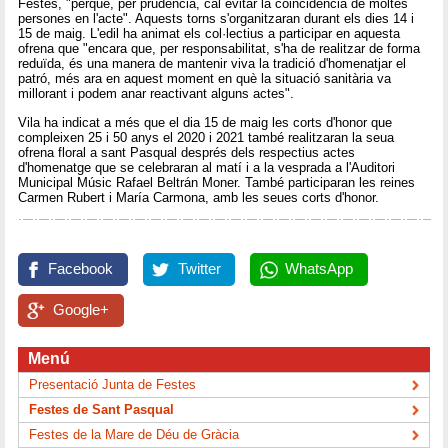
Festes, "perquè, per prudència, cal evitar la coincidència de moltes
persones en l'acte". Aquests torns s'organitzaran durant els dies 14 i
15 de maig. L'edil ha animat els col·lectius a participar en aquesta
ofrena que "encara que, per responsabilitat, s'ha de realitzar de forma
reduïda, és una manera de mantenir viva la tradició d'homenatjar el
patró, més ara en aquest moment en què la situació sanitària va
millorant i podem anar reactivant alguns actes".
Vila ha indicat a més que el dia 15 de maig les corts d'honor que
compleixen 25 i 50 anys el 2020 i 2021 també realitzaran la seua
ofrena floral a sant Pasqual després dels respectius actes
d'homenatge que se celebraran al matí i a la vesprada a l'Auditori
Municipal Músic Rafael Beltrán Moner. També participaran les reines
Carmen Rubert i María Carmona, amb les seues corts d'honor.
Facebook
Twitter
WhatsApp
Google+
Menú
Presentació Junta de Festes
Festes de Sant Pasqual
Festes de la Mare de Déu de Gràcia