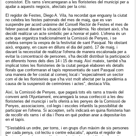
consistori. Els rams s'encarregaran a les floristeries del municipi per a
ajudar a aquests negocis, afectats per la crisi.
El regidor de Festes, Diego A. Vila, ha recordat que enguany la ciutat
no celebra les festes patronals del mes de maig, que es van
suspendre per acord unànime del Consell Rector de Festes el mes de
febrer passat davant la situació de la pandèmia. No obstant això, s'ha
decidit realitzar un acte simbòlic per a honrar el patró. L'ofrena és un
acte que organitza tradicionalment la Comissió de Penyes, i se
celebra sempre la vespra de la festivitat de sant Pasqual. No obstant
això, enguany, en caure en dilluns el dia del patró, 17 de maig, i
davant la necessitat de realitzar l'ofrena de manera escalonada per a
evitar la concentració de persones, s'ha decidit distribuir la participació
en diferents hores dels dies 14 i 15 de maig. Així mateix, també s'ha
implicat totes les floristeries de la ciutat perquè elaboren els detalls
florals que conformaran el tapís representatiu de sant Pasqual com
una manera de fer costat al comerç local i "especialment un sector
com el de les floristeries que s'ha vist molt afectat per la pandèmia a
causa de la suspensió de cerimònies i actes", destaca Vila.
Així, la Comissió de Penyes, que pagarà tots els rams a través del
conveni amb l'Ajuntament, encarregarà la seua confecció a les deu
floristeries del municipi i se'ls oferirà a les penyes de la Comissió de
Penyes, associacions, col·legis i escoles infantils la possibilitat de
participar en l'ofrena. Si accepten, se'ls indicarà en quina floristeria han
de recollir els rams i el dia i l'hora en què podran anar a depositar-los
en el tapís.
"S'establirà un ordre, per torns, i en grups d'un màxim de sis persones
per cada penya, col·lectiu o centre educatiu", apunta el regidor de