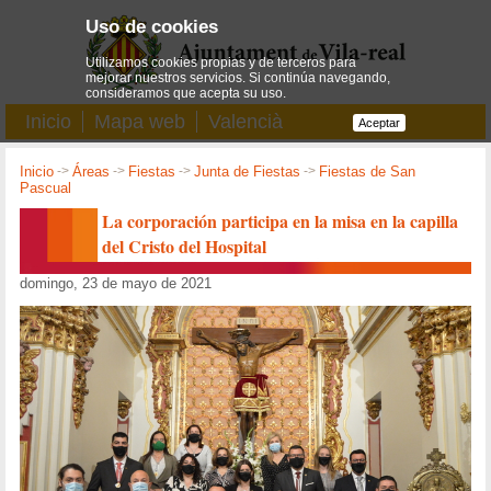
Uso de cookies
Utilizamos cookies propias y de terceros para
mejorar nuestros servicios. Si continúa navegando,
consideramos que acepta su uso.
Inicio
Mapa web
Valencià
Aceptar
Inicio
->
Áreas
->
Fiestas
->
Junta de Fiestas
->
Fiestas de San
Pascual
La corporación participa en la misa en la capilla
del Cristo del Hospital
domingo, 23 de mayo de 2021