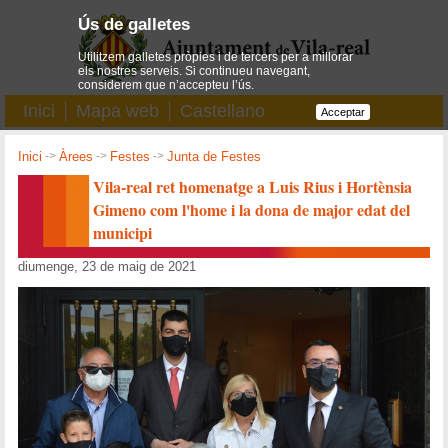
Ús de galletes
Utilitzem galletes pròpies i de tercers per a millorar
els nostres serveis. Si continueu navegant,
considerem que n’accepteu l’ús.
Inici
Mapa web
Castellano
Acceptar
Inici
->
Àrees
->
Festes
->
Junta de Festes
Vila-real ret homenatge a Luis Rius i Hortènsia
Gimeno com l'home i la dona de major edat del
municipi
diumenge, 23 de maig de 2021