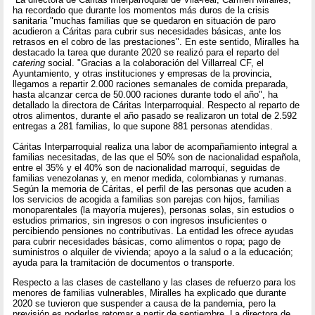
ha recordado que durante los momentos más duros de la crisis
sanitaria "muchas familias que se quedaron en situación de paro
acudieron a Cáritas para cubrir sus necesidades básicas, ante los
retrasos en el cobro de las prestaciones". En este sentido, Miralles ha
destacado la tarea que durante 2020 se realizó para el reparto del
catering
social. "Gracias a la colaboración del Villarreal CF, el
Ayuntamiento, y otras instituciones y empresas de la provincia,
llegamos a repartir 2.000 raciones semanales de comida preparada,
hasta alcanzar cerca de 50.000 raciones durante todo el año", ha
detallado la directora de Cáritas Interparroquial. Respecto al reparto de
otros alimentos, durante el año pasado se realizaron un total de 2.592
entregas a 281 familias, lo que supone 881 personas atendidas.
Cáritas Interparroquial realiza una labor de acompañamiento integral a
familias necesitadas, de las que el 50% son de nacionalidad española,
entre el 35% y el 40% son de nacionalidad marroquí, seguidas de
familias venezolanas y, en menor medida, colombianas y rumanas.
Según la memoria de Cáritas, el perfil de las personas que acuden a
los servicios de acogida a familias son parejas con hijos, familias
monoparentales (la mayoría mujeres), personas solas, sin estudios o
estudios primarios, sin ingresos o con ingresos insuficientes o
percibiendo pensiones no contributivas. La entidad les ofrece ayudas
para cubrir necesidades básicas, como alimentos o ropa; pago de
suministros o alquiler de vivienda; apoyo a la salud o a la educación;
ayuda para la tramitación de documentos o transporte.
Respecto a las clases de castellano y las clases de refuerzo para los
menores de familias vulnerables, Miralles ha explicado que durante
2020 se tuvieron que suspender a causa de la pandemia, pero la
previsión es poderlas retomar a partir de septiembre. La directora de