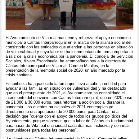
El Ayuntamiento de Vila-real mantiene y refuerza el apoyo económico
municipal a Cáritas Interparroquial en el marco de la alianza social del
consistorio con las entidades que atienden a las personas en situación
de vulnerabilidad y cuya labor se ha incrementado de forma importante
a raíz de la crisis económica por la pandemia. El concejal de Servicios
Sociales, Álvaro Escorihuela, ha acompañado hoy a la directora de
Cáritas Interparroquial de Vila-real, Carmen Miralles, en la
presentación de la memoria social de 2020, un año marcado por la
crisis sanitaria.
Escorihuela ha agradecido la tarea que lleva a cabo la entidad para
ayudar a las familias en situación de vulnerabilidad y ha destacado
que en el presupuesto de 2021, el Ayuntamiento ha consolidado el
incremento del convenio con Cáritas Interparroquial, que en 2020 pasó
de 21.000 a 30.000 euros, para reforzar la acción social durante la
pandemia. Las cuentas municipales de 2021 contemplan ya
directamente una aportación de 30.000 euros para Cáritas, una
decisión que "cuenta con el apoyo de todos los grupos políticos del
Ayuntamiento, porque sabemos que la labor de Cáritas es fundamental
para hacer de Vila-real una ciudad cada día más inclusiva y con más
oportunidades para todas las personas".
La directora de Cáritas Interparroquial de Vila-real, Carmen Miralles,