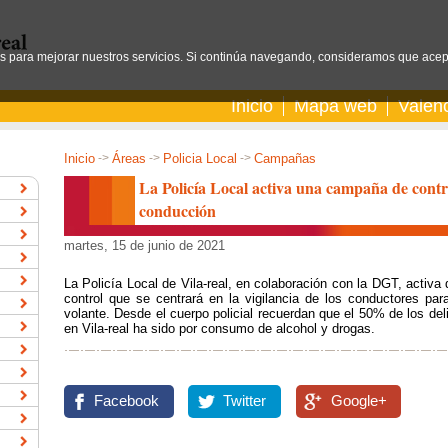
os para mejorar nuestros servicios. Si continúa navegando, consideramos que acep
Inicio
Mapa web
Valen
Inicio
->
Áreas
->
Policia Local
->
Campañas
La Policía Local activa una campaña de contro
conducción
martes, 15 de junio de 2021
La Policía Local de Vila-real, en colaboración con la DGT, activ
control que se centrará en la vigilancia de los conductores par
volante. Desde el cuerpo policial recuerdan que el 50% de los deli
en Vila-real ha sido por consumo de alcohol y drogas.
Facebook
Twitter
Google+