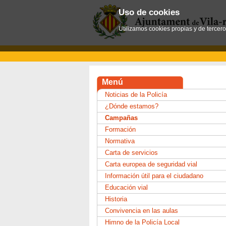
Uso de cookies
Utilizamos cookies propias y de tercer
Menú
Noticias de la Policía
¿Dónde estamos?
Campañas
Formación
Normativa
Carta de servicios
Carta europea de seguridad vial
Información útil para el ciudadano
Educación vial
Historia
Convivencia en las aulas
Himno de la Policía Local