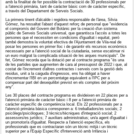
amb la finalitat de fer possible la contractació de 30 professionals per
a l'atenció primària, tant de caràcter bàsic com de caràcter específic,
a través del Departament de Serveis Socials.
La primera tinent d'alcalde i regidora responsable de l'àrea, Silvia
Gómez, ha ressaltat l'abast d'aquest reforç de personal que "evidencia
el compromís del Govern del Botànic per la creació d'un sistema
públic de Serveis Socials universal, que garantisca l'accés a totes les
persones que el necessiten en condicions d'igualtat i equitat, però
també demostra la voluntat efectiva de l'Ajuntament de Vila-real de
posar les persones en primer lloc i de garantir els recursos econòmics
necessaris per a l'atenció social de la ciutadania, sense escatimar ni
un euro malgrat la complicada situació de les arques municipals". De
fet, Gómez recorda que la dotació per al contracte programa "és una
de les partides que augmenten de cara al pressupost de 2022 i que, al
costat de l'increment d'altres contractes i serveis com la gestió dels
residus, unit a la caiguda d'ingressos, ens ha obligat a haver
d'incrementar l'IBI en un percentatge equivalent a l'IPC per a
compensar part del desequilibri previst en els comptes del pròxim
any".
Les 30 places del contracte programa es divideixen en 22 places per a
l'atenció primària de caràcter bàsic i 8 per a l'atenció primària de
caràcter específic de competència local. Els 22 professionals per a
l'atenció primària bàsica corresponen a: 6 treballadors/es socials; 2
psicòlegs/psicòlogues; 3 tècnics/tècniques d'integració social; 2
assessors/es jurídics; 7 auxiliars administratius; un/a agent d'igualtat i
un promotor/a d'igualtat. Respecte a l'atenció específica, els
professionals que es contractaran són un tècnic mitjà i un tècnic
superior per a l'Equip Específic d'Intervenció amb Infància i