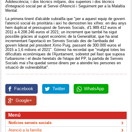
Adolescència; i dos tècnics mitjans, dos superiors i dos tècnics
d'integració social per al Servei d'Atenció i Seguiment per a la Malaltia
Mental.
La primera tinent d'alcalde subratlla que "per a aquest equip de govern
l'atenció social és prioritària i així ho demostren les xifres: en deu anys
hem duplicat el pressupost de Serveis Socials, d'1.989.412 euros el
2011 a 4.208.246 euros el 2021; un increment que també ha sigut
possible gràcies al suport econòmic de la Generalitat, que ha anat
incrementant l'aportació en Serveis Socials des de l'arribada del
govern liderat pel president Ximo Puig, passant de 300.000 euros el
2015 a 1,6 milions el 2021". Gómez ha recordat que "malgrat totes les
dificultats econòmiques de l'Ajuntament, sobretot pel llast que suposa
l'urbanisme i el deute heretats de l'etapa del PP, la partida de Serveis
Socials mai s'ha quedat sense diners per a atendre les persones en
situació de vulnerabilitat".
Facebook
Twitter
WhatsApp
Google+
Menú
Notícies serveis socials
Atenció a la família