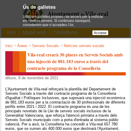
Ús de galletes
Utilitzem galletes pròpies i de tercers per a millorar
els nostres serveis. Si continueu navegant,
considerem que n’accepteu l’ús.
Inici
Mapa web
Castellano
Acceptar
Inici
->
Àrees
->
Serveis Socials
->
Notícies serveis socials
Vila-real crearà 30 places en Serveis Socials amb
una injecció de 881.183 euros a través del
contracte programa de la Conselleria
dilluns, 8 de novembre de 2021
L'Ajuntament de Vila-real reforçarà la plantilla del Departament de
Serveis Socials a través del contracte programa de la Conselleria
d'Igualtat i Polítiques Inclusives, que suposarà una injecció econòmica
de 881.183 euros per a la contractació de 30 professionals de diferents
perfils entre 2021 i 2022. El contracte programa és una de les
principals novetats de la Llei de serveis socials inclusius de la
Generalitat Valenciana, que reforça l'atenció primària a través dels
Serveis Socials municipals com a porta d'entrada al sistema públic
valencià. Per a això, la Conselleria ha concedit a Vila-real 657.780
euros, que se sumen als 400.000 euros que destinarà l'Ajuntament,