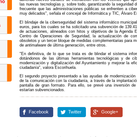
las nuevas tecnologías y, sobre todo, garantizando la seguridad 
frecuente que las administraciones públicas se enfrenten a cib
muy delicados", señala el concejal de Informática y TIC, Álvaro E
El blindaje de la ciberseguridad del sistema informático municip
euros, para los cuales se ha solicitado una subvención de 139.41
de actuaciones, alineados con hitos y objetivos de la Agenda E
Centro de Operaciones de Seguridad, la actualización de co
obsoletos y un tercer bloque de medidas complementarias para mej
de
antimalware
de última generación, entre otros.
"En definitiva, de lo que se trata es de blindar el sistema info
dotándonos de las últimas herramientas tecnológicas y de cib
modernización y digitalización del Ayuntamiento y mejorar la efic
ciudadanía", valora Escorihuela.
El segundo proyecto presentado a las ayudas de modernización d
de la comunicación con la ciudadanía, a través de la implantaci
pantalla de gran formato. Para ello, se prevé una inversión d
estarían subvencionados.
Facebook
Twitter
Google+