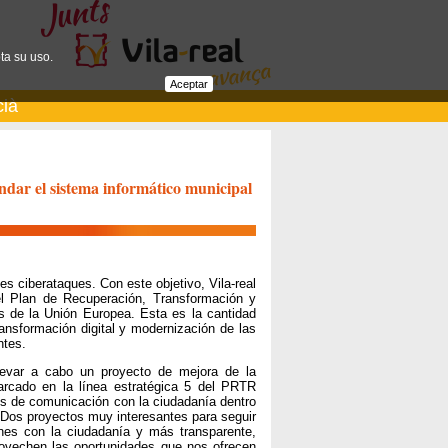
ta su uso.
Aceptar
cià
indar el sistema informático municipal
es ciberataques. Con este objetivo, Vila-real
l Plan de Recuperación, Transformación y
s de la Unión Europea. Esta es la cantidad
ransformación digital y modernización de las
ntes.
llevar a cabo un proyecto de mejora de la
arcado en la línea estratégica 5 del PRTR
es de comunicación con la ciudadanía dentro
 "Dos proyectos muy interesantes para seguir
nes con la ciudadanía y más transparente,
rovechen las oportunidades que nos ofrecen