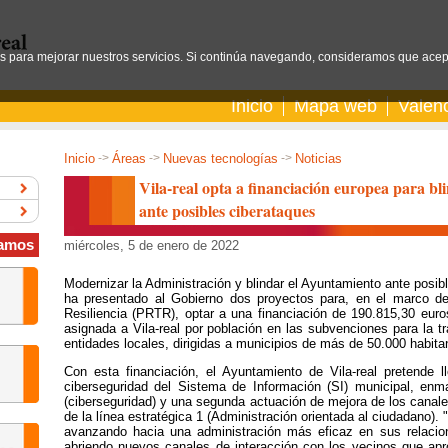
os para mejorar nuestros servicios. Si continúa navegando, consideramos que acep
Inicio
Mapa web
Valen
Inicio
->
Áreas
->
Nuevas tecnologías
->
Noticias
Vila-real opta a financiación europea para bl
ante posibles ciberataques
amos
miércoles, 5 de enero de 2022
Modernizar la Administración y blindar el Ayuntamiento ante posibl
ha presentado al Gobierno dos proyectos para, en el marco de
Resiliencia (PRTR), optar a una financiación de 190.815,30 euro
asignada a Vila-real por población en las subvenciones para la t
entidades locales, dirigidas a municipios de más de 50.000 habita
Con esta financiación, el Ayuntamiento de Vila-real pretende 
ciberseguridad del Sistema de Información (SI) municipal, enm
(ciberseguridad) y una segunda actuación de mejora de los canal
de la línea estratégica 1 (Administración orientada al ciudadano).
avanzando hacia una administración más eficaz en sus relacio
abriendo nuevos canales de interacción con los vecinos que ap