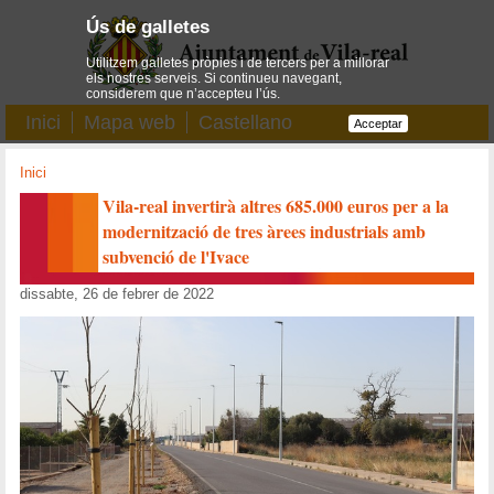
Ús de galletes
Utilitzem galletes pròpies i de tercers per a millorar
els nostres serveis. Si continueu navegant,
considerem que n’accepteu l’ús.
Inici
Mapa web
Castellano
Acceptar
Inici
Vila-real invertirà altres 685.000 euros per a la
modernització de tres àrees industrials amb
subvenció de l'Ivace
dissabte, 26 de febrer de 2022