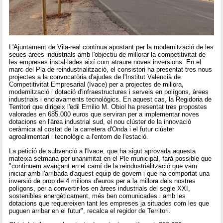
L'Ajuntament de Vila-real continua apostant per la modernització de les
seues àrees industrials amb l'objectiu de millorar la competitivitat de
les empreses instal·lades així com atraure noves inversions. En el
marc del Pla de reindustrialització, el consistori ha presentat tres nous
projectes a la convocatòria d'ajudes de l'Institut Valencià de
Competitivitat Empresarial (Ivace) per a projectes de millora,
modernització i dotació d'infraestructures i serveis en polígons, àrees
industrials i enclavaments tecnològics. En aquest cas, la Regidoria de
Territori que dirigeix l'edil Emilio M. Obiol ha presentat tres propostes
valorades en 685.000 euros que serviran per a implementar noves
dotacions en l'àrea industrial sud, el nou clúster de la innovació
ceràmica al costat de la carretera d'Onda i el futur clúster
agroalimentari i tecnològic a l'entorn de l'estació.
La petició de subvenció a l'Ivace, que ha sigut aprovada aquesta
mateixa setmana per unanimitat en el Ple municipal, farà possible que
"continuem avançant en el camí de la reindustrialització que vam
iniciar amb l'arribada d'aquest equip de govern i que ha comportat una
inversió de prop de 4 milions d'euros per a la millora dels nostres
polígons, per a convertir-los en àrees industrials del segle XXI,
sostenibles energèticament, més ben comunicades i amb les
dotacions que requereixen tant les empreses ja situades com les que
puguen arribar en el futur", recalca el regidor de Territori.