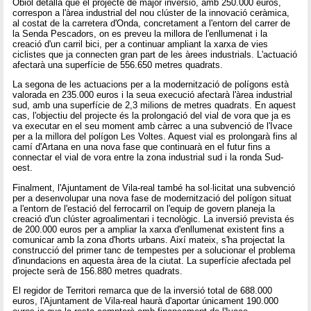
Obiol detalla que el projecte de major inversió, amb 250.000 euros,
correspon a l'àrea industrial del nou clúster de la innovació ceràmica,
al costat de la carretera d'Onda, concretament a l'entorn del carrer de
la Senda Pescadors, on es preveu la millora de l'enllumenat i la
creació d'un carril bici, per a continuar ampliant la xarxa de vies
ciclistes que ja connecten gran part de les àrees industrials. L'actuació
afectarà una superfície de 556.650 metres quadrats.
La segona de les actuacions per a la modernització de polígons està
valorada en 235.000 euros i la seua execució afectarà l'àrea industrial
sud, amb una superfície de 2,3 milions de metres quadrats. En aquest
cas, l'objectiu del projecte és la prolongació del vial de vora que ja es
va executar en el seu moment amb càrrec a una subvenció de l'Ivace
per a la millora del polígon Les Voltes. Aquest vial es prolongarà fins al
camí d'Artana en una nova fase que continuarà en el futur fins a
connectar el vial de vora entre la zona industrial sud i la ronda Sud-
oest.
Finalment, l'Ajuntament de Vila-real també ha sol·licitat una subvenció
per a desenvolupar una nova fase de modernització del polígon situat
a l'entorn de l'estació del ferrocarril on l'equip de govern planeja la
creació d'un clúster agroalimentari i tecnològic. La inversió prevista és
de 200.000 euros per a ampliar la xarxa d'enllumenat existent fins a
comunicar amb la zona d'horts urbans. Així mateix, s'ha projectat la
construcció del primer tanc de tempestes per a solucionar el problema
d'inundacions en aquesta àrea de la ciutat. La superfície afectada pel
projecte serà de 156.880 metres quadrats.
El regidor de Territori remarca que de la inversió total de 688.000
euros, l'Ajuntament de Vila-real haurà d'aportar únicament 190.000