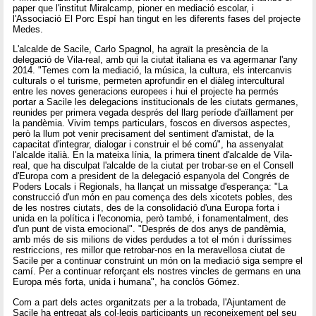
paper que l'institut Miralcamp, pioner en mediació escolar, i
l'Associació El Porc Espí han tingut en les diferents fases del projecte
Medes.
L'alcalde de Sacile, Carlo Spagnol, ha agraït la presència de la
delegació de Vila-real, amb qui la ciutat italiana es va agermanar l'any
2014. "Temes com la mediació, la música, la cultura, els intercanvis
culturals o el turisme, permeten aprofundir en el diàleg intercultural
entre les noves generacions europees i hui el projecte ha permés
portar a Sacile les delegacions institucionals de les ciutats germanes,
reunides per primera vegada després del llarg període d'aïllament per
la pandèmia. Vivim temps particulars, foscos en diversos aspectes,
però la llum pot venir precisament del sentiment d'amistat, de la
capacitat d'integrar, dialogar i construir el bé comú", ha assenyalat
l'alcalde italià. En la mateixa línia, la primera tinent d'alcalde de Vila-
real, que ha disculpat l'alcalde de la ciutat per trobar-se en el Consell
d'Europa com a president de la delegació espanyola del Congrés de
Poders Locals i Regionals, ha llançat un missatge d'esperança: "La
construcció d'un món en pau comença des dels xicotets pobles, des
de les nostres ciutats, des de la consolidació d'una Europa forta i
unida en la política i l'economia, però també, i fonamentalment, des
d'un punt de vista emocional". "Després de dos anys de pandèmia,
amb més de sis milions de vides perdudes a tot el món i duríssimes
restriccions, res millor que retrobar-nos en la meravellosa ciutat de
Sacile per a continuar construint un món on la mediació siga sempre el
camí. Per a continuar reforçant els nostres vincles de germans en una
Europa més forta, unida i humana", ha conclòs Gómez.
Com a part dels actes organitzats per a la trobada, l'Ajuntament de
Sacile ha entregat als col·legis participants un reconeixement pel seu