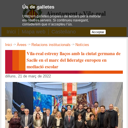
Ús de galletes
Utilitzem galletes pròpies i de tercers per a millorar
els nostres serveis. Si continueu navegant,
considerem que n’accepteu l’ús.
Inici
Mapa web
Castellano
Acceptar
Inici
->
Àrees
->
Relacions institucionals
->
Notícies
Vila-real estreny llaços amb la ciutat germana de
Sacile en el marc del lideratge europeu en
mediació escolar
dilluns, 21 de març de 2022