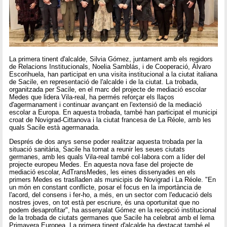
La primera tinent d'alcalde, Silvia Gómez, juntament amb els regidors
de Relacions Institucionals, Noelia Samblás, i de Cooperació, Álvaro
Escorihuela, han participat en una visita institucional a la ciutat italiana
de Sacile, en representació de l'alcalde i de la ciutat. La trobada,
organitzada per Sacile, en el marc del projecte de mediació escolar
Medes que lidera Vila-real, ha permés reforçar els llaços
d'agermanament i continuar avançant en l'extensió de la mediació
escolar a Europa. En aquesta trobada, també han participat el municipi
croat de Novigrad-Cittanova i la ciutat francesa de La Réole, amb les
quals Sacile està agermanada.
Després de dos anys sense poder realitzar aquesta trobada per la
situació sanitària, Sacile ha tornat a reunir les seues ciutats
germanes, amb les quals Vila-real també col·labora com a líder del
projecte europeu Medes. En aquesta nova fase del projecte de
mediació escolar, AdTransMedes, les eines dissenyades en els
primers Medes es traslladen als municipis de Novigrad i La Réole. "En
un món en constant conflicte, posar el focus en la importància de
l'acord, del consens i fer-ho, a més, en un sector com l'educació dels
nostres joves, on tot està per escriure, és una oportunitat que no
podem desaprofitar", ha assenyalat Gómez en la recepció institucional
de la trobada de ciutats germanes que Sacile ha celebrat amb el lema
Primavera Europea. La primera tinent d'alcalde ha destacat també el