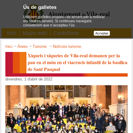
Ús de galletes
Utilitzem galletes pròpies i de tercers per a millorar
els nostres serveis. Si continueu navegant,
considerem que n’accepteu l’ús.
Inici
Mapa web
Castellano
Acceptar
Inici
->
Àrees
->
Turisme
->
Notícies turisme
Xiquets i xiquetes de Vila-real demanen per la
pau en el món en el viacrucis infantil de la basílica
de Sant Pasqual
divendres, 1 d'abril de 2022