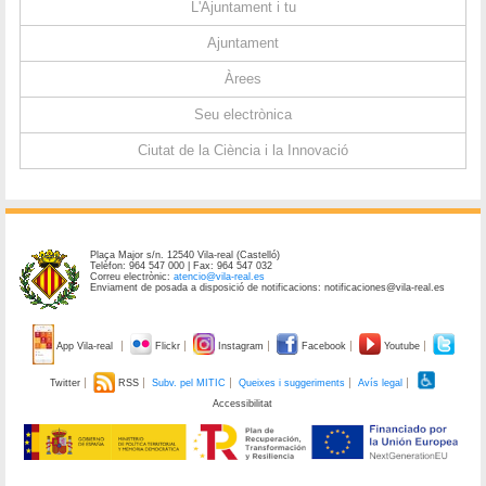
L'Ajuntament i tu
Ajuntament
Àrees
Seu electrònica
Ciutat de la Ciència i la Innovació
Plaça Major s/n. 12540 Vila-real (Castelló)
Telèfon: 964 547 000 | Fax: 964 547 032
Correu electrònic:
atencio@vila-real.es
Enviament de posada a disposició de notificacions: notificaciones@vila-real.es
App Vila-real
Flickr
Instagram
Facebook
Youtube
Twitter
RSS
Subv. pel MITIC
Queixes i suggeriments
Avís legal
Accessibilitat