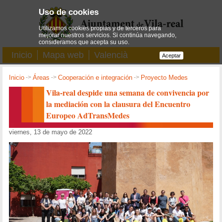
Uso de cookies
Utilizamos cookies propias y de terceros para
mejorar nuestros servicios. Si continúa navegando,
consideramos que acepta su uso.
Inicio
Mapa web
Valencià
Aceptar
Inicio
->
Áreas
->
Cooperación e integración
->
Proyecto Medes
Vila-real despide una semana de convivencia por
la mediación con la clausura del Encuentro
Europeo AdTransMedes
viernes, 13 de mayo de 2022