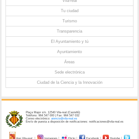
Vila-real
Tu ciudad
Turismo
Transparencia
El Ayuntamiento y tú
Ayuntamiento
Áreas
Sede electrónica
Ciudad de la Ciencia y la Innovación
Plaça Major s/n. 12540 Vila-real (Castelló)
Teléfono: 964 547 000 | Fax: 964 547 032
Correo electrónico:
atencio@vila-real.es
Envío de puesta a disposición de notificaciones: notificaciones@vila-real.es
App Vila-real
Instagram
Flickr
Facebook
Youtube