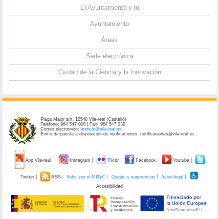
El Ayuntamiento y tú
Ayuntamiento
Áreas
Sede electrónica
Ciudad de la Ciencia y la Innovación
Plaça Major s/n. 12540 Vila-real (Castelló)
Teléfono: 964 547 000 | Fax: 964 547 032
Correo electrónico:
atencio@vila-real.es
Envío de puesta a disposición de notificaciones: notificaciones@vila-real.es
App Vila-real
Instagram
Flickr
Facebook
Youtube
Twitter
RSS
Subv. por el MITyC
Quejas y sugerencias
Aviso legal
Accesibilidad