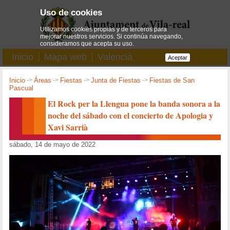
Uso de cookies
Utilizamos cookies propias y de terceros para
mejorar nuestros servicios. Si continúa navegando,
consideramos que acepta su uso.
Inicio
Mapa web
Valencià
Aceptar
Inicio
->
Áreas
->
Fiestas
->
Junta de Fiestas
->
Fiestas de San
Pascual
El Rock per la Llengua pone la banda sonora a la
noche del sábado con el concierto de Apologia y
Xavi Sarrià
sábado, 14 de mayo de 2022