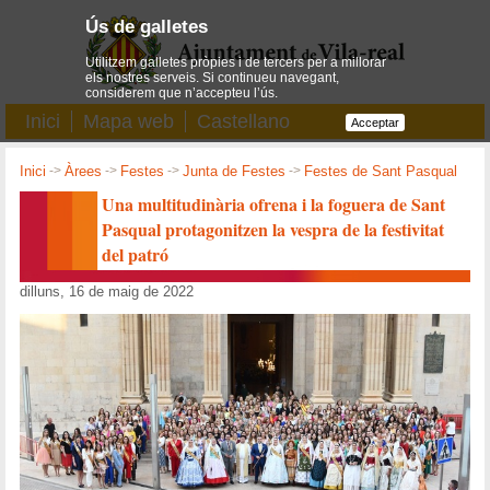
Ús de galletes
Utilitzem galletes pròpies i de tercers per a millorar
els nostres serveis. Si continueu navegant,
considerem que n’accepteu l’ús.
Inici
Mapa web
Castellano
Acceptar
Inici
->
Àrees
->
Festes
->
Junta de Festes
->
Festes de Sant Pasqual
Una multitudinària ofrena i la foguera de Sant
Pasqual protagonitzen la vespra de la festivitat
del patró
dilluns, 16 de maig de 2022