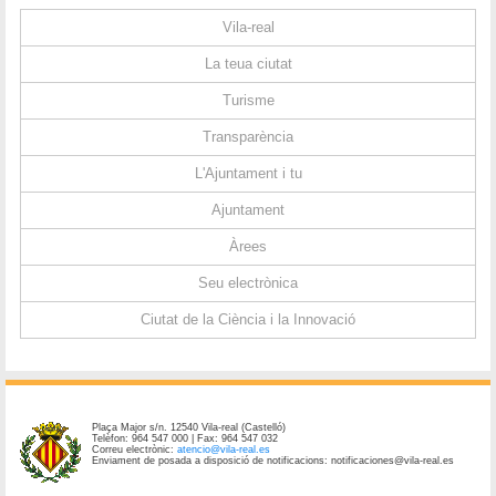
Vila-real
La teua ciutat
Turisme
Transparència
L'Ajuntament i tu
Ajuntament
Àrees
Seu electrònica
Ciutat de la Ciència i la Innovació
Plaça Major s/n. 12540 Vila-real (Castelló)
Telèfon: 964 547 000 | Fax: 964 547 032
Correu electrònic:
atencio@vila-real.es
Enviament de posada a disposició de notificacions: notificaciones@vila-real.es