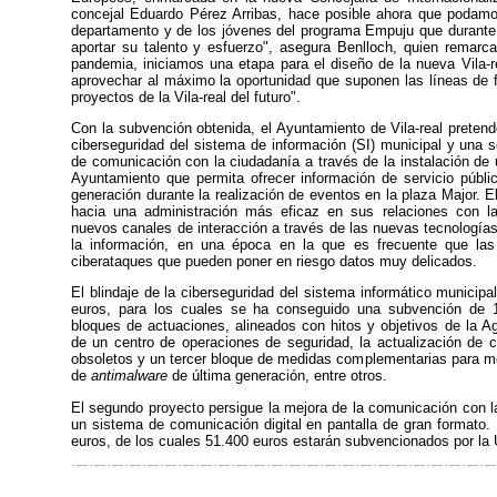
concejal Eduardo Pérez Arribas, hace posible ahora que podamos 
departamento y de los jóvenes del programa Empuju que durante
aportar su talento y esfuerzo", asegura Benlloch, quien remarca
pandemia, iniciamos una etapa para el diseño de la nueva Vila-re
aprovechar al máximo la oportunidad que suponen las líneas de f
proyectos de la Vila-real del futuro".
Con la subvención obtenida, el Ayuntamiento de Vila-real pretend
ciberseguridad del sistema de información (SI) municipal y una 
de comunicación con la ciudadanía a través de la instalación de un
Ayuntamiento que permita ofrecer información de servicio públ
generación durante la realización de eventos en la plaza Major. 
hacia una administración más eficaz en sus relaciones con la
nuevos canales de interacción a través de las nuevas tecnologías
la información, en una época en la que es frecuente que las 
ciberataques que pueden poner en riesgo datos muy delicados.
El blindaje de la ciberseguridad del sistema informático municip
euros, para los cuales se ha conseguido una subvención de 1
bloques de actuaciones, alineados con hitos y objetivos de la A
de un centro de operaciones de seguridad, la actualización de
obsoletos y un tercer bloque de medidas complementarias para mej
de
antimalware
de última generación, entre otros.
El segundo proyecto persigue la mejora de la comunicación con la
un sistema de comunicación digital en pantalla de gran formato. 
euros, de los cuales 51.400 euros estarán subvencionados por la