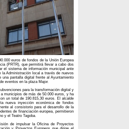
90.000 euros de fondos de la Unión Europea
cia (PRTR), que permitirá llevar a cabo dos
dar el sistema de información municipal ante
de la Administración local a través de nuevos
 una pantalla digital frente al Ayuntamiento
 de eventos en la plaza Major.
 subvenciones para la transformación digital y
s a municipios de más de 50.000 euros, y ha
con un total de 190.815,30 euros. El alcalde
esta nueva inyección económica de fondos
te al consistorio para el desarrollo de la
dentes de financiación europea, permitieron
ino y el Teatro Tagoba.
sión de impulsar la Oficina de Proyectos
zación y Proyectos Europeos que dirige el