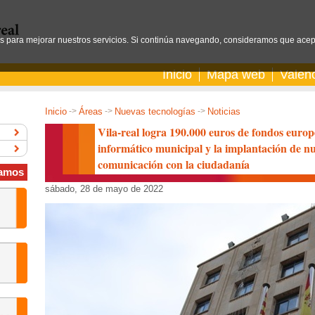
os para mejorar nuestros servicios. Si continúa navegando, consideramos que acep
Inicio
Mapa web
Valen
Inicio
->
Áreas
->
Nuevas tecnologías
->
Noticias
Vila-real logra 190.000 euros de fondos europe
informático municipal y la implantación de nu
comunicación con la ciudadanía
amos
sábado, 28 de mayo de 2022