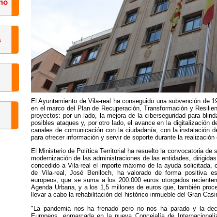
El Ayuntamiento de Vila-real ha conseguido una subvención de 1
en el marco del Plan de Recuperación, Transformación y Resilien
proyectos: por un lado, la mejora de la ciberseguridad para blin
posibles ataques y, por otro lado, el avance en la digitalización 
canales de comunicación con la ciudadanía, con la instalación de
para ofrecer información y servir de soporte durante la realización
El Ministerio de Política Territorial ha resuelto la convocatoria de
modernización de las administraciones de las entidades, dirigida
concedido a Vila-real el importe máximo de la ayuda solicitada, 
de Vila-real, José Benlloch, ha valorado de forma positiva 
europeos, que se suma a los 200.000 euros otorgados recientemen
Agenda Urbana, y a los 1,5 millones de euros que, también proce
llevar a cabo la rehabilitación del histórico inmueble del Gran Cas
"La pandemia nos ha frenado pero no nos ha parado y la deci
Europeos, enmarcada en la nueva Concejalía de Internacionali