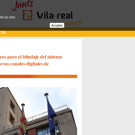
ta su uso.
Aceptar
cià
os para el blindaje del sistema
evos canales digitales de