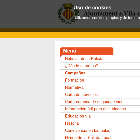
Uso de cookies
Utilizamos cookies propias y de tercer
Menú
Noticias de la Policía
¿Dónde estamos?
Campañas
Formación
Normativa
Carta de servicios
Carta europea de seguridad vial
Información útil para el ciudadano
Educación vial
Historia
Convivencia en las aulas
Himno de la Policía Local