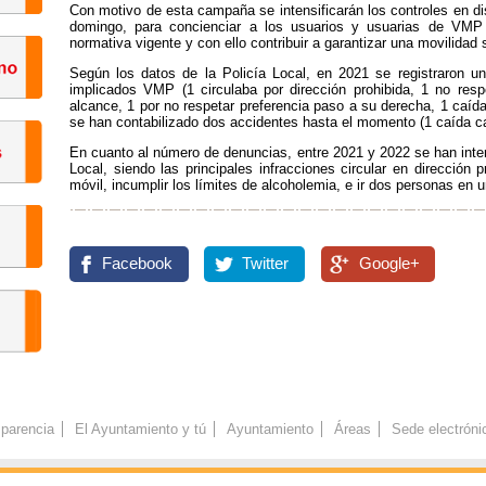
Con motivo de esta campaña se intensificarán los controles en di
domingo, para concienciar a los usuarios y usuarias de VMP 
normativa vigente y con ello contribuir a garantizar una movilidad 
Según los datos de la Policía Local, en 2021 se registraron u
implicados VMP (1 circulaba por dirección prohibida, 1 no res
alcance, 1 por no respetar preferencia paso a su derecha, 1 caíd
se han contabilizado dos accidentes hasta el momento (1 caída ca
En cuanto al número de denuncias, entre 2021 y 2022 se han interp
Local, siendo las principales infracciones circular en dirección pr
móvil, incumplir los límites de alcoholemia, e ir dos personas en 
Facebook
Twitter
Google+
parencia
El Ayuntamiento y tú
Ayuntamiento
Áreas
Sede electróni