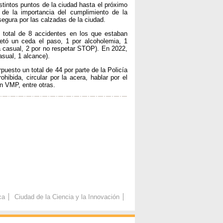
stintos puntos de la ciudad hasta el próximo
de la importancia del cumplimiento de la
segura por las calzadas de la ciudad.
n total de 8 accidentes en los que estaban
petó un ceda el paso, 1 por alcoholemia, 1
a casual, 2 por no respetar STOP). En 2022,
sual, 1 alcance).
uesto un total de 44 por parte de la Policía
ohibida, circular por la acera, hablar por el
un VMP, entre otras.
ca
Ciudad de la Ciencia y la Innovación