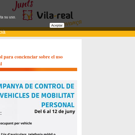
ta su uso.
Aceptar
cià
l para concienciar sobre el uso
l