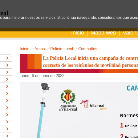
os para mejorar nuestros servicios. Si continúa navegando, consideramos que acep
Inicio
Mapa web
Valen
Inicio
->
Áreas
->
Policia Local
->
Campañas
La Policía Local inicia una campaña de contro
correcto de los vehículos de movilidad persona
lunes, 6 de junio de 2022