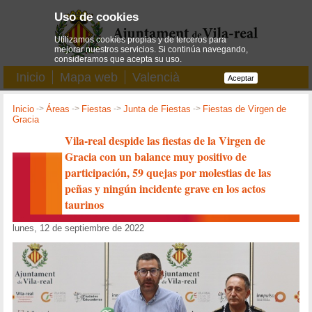
Uso de cookies
Utilizamos cookies propias y de terceros para
mejorar nuestros servicios. Si continúa navegando,
consideramos que acepta su uso.
Inicio
Mapa web
Valencià
Aceptar
Inicio
->
Áreas
->
Fiestas
->
Junta de Fiestas
->
Fiestas de Virgen de
Gracia
Vila-real despide las fiestas de la Virgen de
Gracia con un balance muy positivo de
participación, 59 quejas por molestias de las
peñas y ningún incidente grave en los actos
taurinos
lunes, 12 de septiembre de 2022