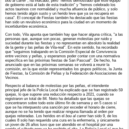
bou al carrer
", ha indicado, pero "hemos demostrado que este equipo
de gobierno está al lado de esta tradición" y "hemos celebrado los
actos taurinos con normalidad y mucha afluencia de público, y solo
hemos tenido algún susto y un herido leve que ya se recupera en
casa". El concejal de Fiestas también ha destacado que las fiestas
han sido un revulsivo económico para la ciudad en un momento de
incertidumbre económica.
Con todo, Vila apunta que también hay que hacer alguna crítica, "a las
personas que, aunque son pocas, generan molestias por ruido y
suciedad durante las fiestas y no representan en absoluto la realidad
de la gente y las peñas de Vila-real". En este sentido, ha recordado
que "seguimos trabajando en la Comisión Especial de Convivencia
entre vecinos y peñas, y esperamos poder contar con una normativa
específica en las próximas fiestas de San Pascual". De hecho, ha
anunciado que en las próximas semanas se volverá a reunir la
comisión, en la que están representados los grupos políticos, la Junta
de Fiestas, la Comisión de Peñas y la Federación de Asociaciones de
Vecinos.
Respecto al balance de molestias por las peñas, el intendente
principal jefe de la Policía Local ha explicado que se han registrado 59
quejas, lo que supone una reducción respecto a 2021, cuando se
registraron un total de 84. Nieto ha detallado que las quejas se
concentraron sobre todo este último fin de semana y en 5 casos sí
que se ha interpuesto una sanción por exceder el horario de cierre,
aunque no se ha tenido que realizar ninguna llamada al orden por
quejas reiteradas. Los heridos en el
bou al carrer
han sido 9, de los
cuales 8 solo han requerido una cura en la enfermería, y únicamente
un joven de 26 años tuvo que ser atendido en el hospital por una
cogida el sábado pero ya ha recibido el alta. La Policía Local sí que ha