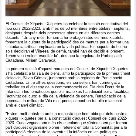
El Consell de Xiquets i Xiquetes ha celebrat la sessió constitutiva del
nou curs 2022-2023, amb més de 50 membres entre titulars i suplents,
designats després dels processos oberts en els diferents centres
docents. "Un any més, tornem a fer protagonistes els més xicotets,
fomentant la cultura de la participació des de menuts per a formar una
ciutadania crítica i implicada en la vida pública. Els xiquets de hui no
sols decidiran el Vila-real de demà, també han de decidir el present.
Tenen veu i volem escoltar-la", destaca la regidora de Participació
Ciutadana, Miriam Caravaca.
La primera sessió d'aquest nou curs del Consell de Xiquets i Xiquetes
s'ha celebrat a la sala de plens, amb la participació de la primera tinent
d'alcalde, Silvia Gómez, juntament amb la regidora de Participació
Ciutadana. Entre altres qüestions, els consellers han començat a
treballar en el disseny de la commemoració del Dia dels Drets de la
Infància, i les temàtiques que ells mateixos han decidit per a focalitzar
l'activitat del curs: el dia de la violència de gènere, l'erradicació de la
pobresa i la millora de Vila-real, principalment en tot allò relacionat
amb el canvi climàtic.
"Estem molt satisfets amb la resposta que hem obtingut dels nostres
xiquets i xiquetes per a la constitució d'aquest Consell del curs 2022-
2023. Cada vegada són més els escolars que s'interessen per formar
part d'aquest organisme pioner i referent en tota la Comunitat per a la
participació efectiva de la joventut i la infància en les polítiques