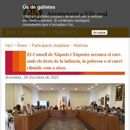
Ús de galletes
Utilitzem galletes pròpies i de tercers per a millorar
els nostres serveis. Si continueu navegant,
considerem que n’accepteu l’ús.
Inici
Mapa web
Castellano
Acceptar
Inici
->
Àrees
->
Participació ciutadana
->
Notícies
El Consell de Xiquets i Xiquetes arranca el curs
amb els drets de la infància, la pobresa o el canvi
climàtic com a eixos
divendres, 28 d'octubre de 2022