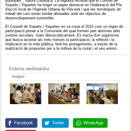
públiques", valora Caravaca. La regidora recorda que el Consell de
Xiquets i Xiquetes ha tingut un paper destacat en l'elaboració del Pla
d'acció local de l'Agenda Urbana de Vila-real i que les temàtiques de
treball del curs estan també alineades amb els objectius de
desenvolupament sostenible.
El Consell de Xiquets i Xiquetes es va crear el 2015 com un òrgan de
participació pioner a la Comunitat del qual formen part alumnes dels
centres escolars, triats democràticament. Es tracta d'un organisme
que busca acostar als més menuts la participació, la reflexió i la
implicació en la vida pública, fent-los protagonistes, a través de la
realització de propostes per a la millora de la ciutat i el seu entorn.
Galeria multimèdia
Imatges
Facebook
Twitter
WhatsApp