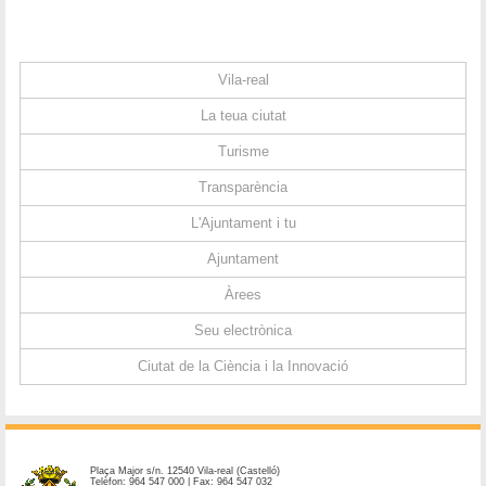
Vila-real
La teua ciutat
Turisme
Transparència
L'Ajuntament i tu
Ajuntament
Àrees
Seu electrònica
Ciutat de la Ciència i la Innovació
Plaça Major s/n. 12540 Vila-real (Castelló)
Telèfon: 964 547 000 | Fax: 964 547 032