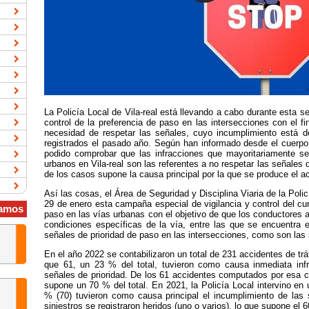
La Policía Local de Vila-real está llevando a cabo durante esta 
control de la preferencia de paso en las intersecciones con el f
necesidad de respetar las señales, cuyo incumplimiento está d
registrados el pasado año. Según han informado desde el cuerpo 
podido comprobar que las infracciones que mayoritariamente se
urbanos en Vila-real son las referentes a no respetar las señales 
de los casos supone la causa principal por la que se produce el a
Así las cosas, el Área de Seguridad y Disciplina Viaria de la Poli
29 de enero esta campaña especial de vigilancia y control del cu
amos
paso en las vías urbanas con el objetivo de que los conductores a
condiciones específicas de la vía, entre las que se encuentra 
señales de prioridad de paso en las intersecciones, como son las
En el año 2022 se contabilizaron un total de 231 accidentes de tráf
que 61, un 23 % del total, tuvieron como causa inmediata infr
señales de prioridad. De los 61 accidentes computados por esa ca
supone un 70 % del total. En 2021, la Policía Local intervino en 
% (70) tuvieron como causa principal el incumplimiento de las
siniestros se registraron heridos (uno o varios), lo que supone el 