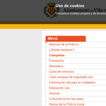
Uso de cookies
Utilizamos cookies propias y de tercer
Menú
Noticias de la Policía
¿Dónde estamos?
Campañas
Formación
Normativa
Carta de servicios
Carta europea de seguridad vial
Información útil para el ciudadano
Educación vial
Historia
Convivencia en las aulas
Himno de la Policía Local