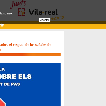
ta su uso.
Aceptar
cià
obre el respeto de las señales de
l