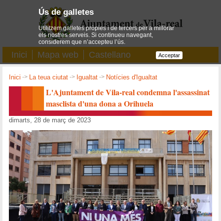
Ús de galletes
Utilitzem galletes pròpies i de tercers per a millorar
els nostres serveis. Si continueu navegant,
considerem que n’accepteu l’ús.
Inici
Mapa web
Castellano
Acceptar
Inici
->
La teua ciutat
->
Igualtat
->
Notícies d'Igualtat
L'Ajuntament de Vila-real condemna l'assassinat
masclista d'una dona a Orihuela
dimarts, 28 de març de 2023