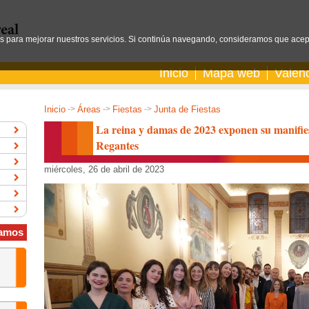
os para mejorar nuestros servicios. Si continúa navegando, consideramos que acep
Inicio
Mapa web
Valen
Inicio
->
Áreas
->
Fiestas
->
Junta de Fiestas
La reina y damas de 2023 exponen su manifie
Regantes
miércoles, 26 de abril de 2023
amos