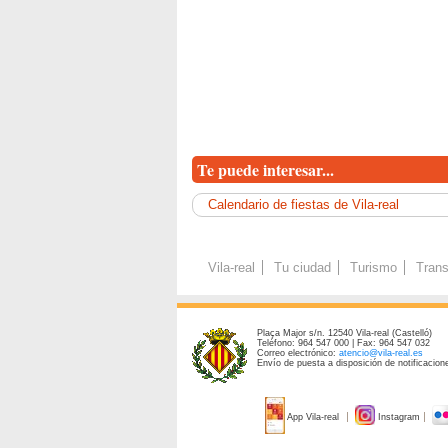
Te puede interesar...
Calendario de fiestas de Vila-real
Vila-real
Tu ciudad
Turismo
Trans
Plaça Major s/n. 12540 Vila-real (Castelló)
Teléfono: 964 547 000 | Fax: 964 547 032
Correo electrónico:
atencio@vila-real.es
Envío de puesta a disposición de notificacione
App Vila-real
Instagram