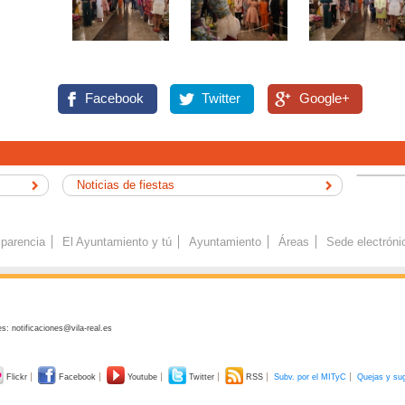
Facebook
Twitter
Google+
Noticias de fiestas
parencia
El Ayuntamiento y tú
Ayuntamiento
Áreas
Sede electróni
s: notificaciones@vila-real.es
Flickr
Facebook
Youtube
Twitter
RSS
Subv. por el MITyC
Quejas y su