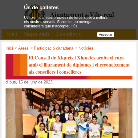
Ús de galletes
Utilitzem galletes pròpies i de tercers per a millorar
els nostres serveis. Si continueu navegant,
considerem que n’accepteu l’ús.
Inici
Mapa web
Castellano
Acceptar
Inici
->
Àrees
->
Participació ciutadana
->
Notícies
El Consell de Xiquets i Xiquetes acaba el curs
amb el lliurament de diplomes i el reconeixement
als consellers i conselleres
dijous, 15 de juny de 2023