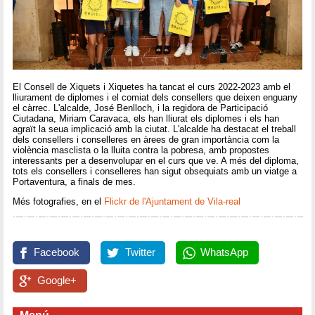
El Consell de Xiquets i Xiquetes ha tancat el curs 2022-2023 amb el
lliurament de diplomes i el comiat dels consellers que deixen enguany
el càrrec. L'alcalde, José Benlloch, i la regidora de Participació
Ciutadana, Miriam Caravaca, els han lliurat els diplomes i els han
agraït la seua implicació amb la ciutat. L'alcalde ha destacat el treball
dels consellers i conselleres en àrees de gran importància com la
violència masclista o la lluita contra la pobresa, amb propostes
interessants per a desenvolupar en el curs que ve. A més del diploma,
tots els consellers i conselleres han sigut obsequiats amb un viatge a
Portaventura, a finals de mes.
Més fotografies, en el
Flickr de l'Ajuntament de Vila-real
Facebook
Twitter
WhatsApp
Google+