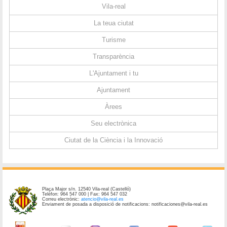
Vila-real
La teua ciutat
Turisme
Transparència
L'Ajuntament i tu
Ajuntament
Àrees
Seu electrònica
Ciutat de la Ciència i la Innovació
Plaça Major s/n. 12540 Vila-real (Castelló)
Telèfon: 964 547 000 | Fax: 964 547 032
Correu electrònic:
atencio@vila-real.es
Enviament de posada a disposició de notificacions: notificaciones@vila-real.es