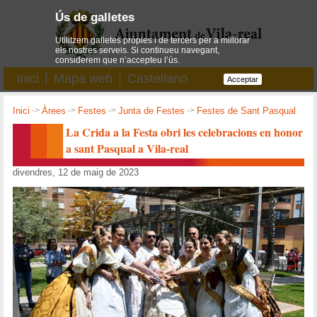
Ús de galletes
Utilitzem galletes pròpies i de tercers per a millorar
els nostres serveis. Si continueu navegant,
considerem que n’accepteu l’ús.
Inici
Mapa web
Castellano
Acceptar
Inici
->
Àrees
->
Festes
->
Junta de Festes
->
Festes de Sant Pasqual
La Crida a la Festa obri les celebracions en honor
a sant Pasqual a Vila-real
divendres, 12 de maig de 2023