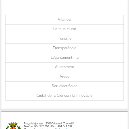
Vila-real
La teua ciutat
Turisme
Transparència
L'Ajuntament i tu
Ajuntament
Àrees
Seu electrònica
Ciutat de la Ciència i la Innovació
Plaça Major s/n. 12540 Vila-real (Castelló)
Telèfon: 964 547 000 | Fax: 964 547 032