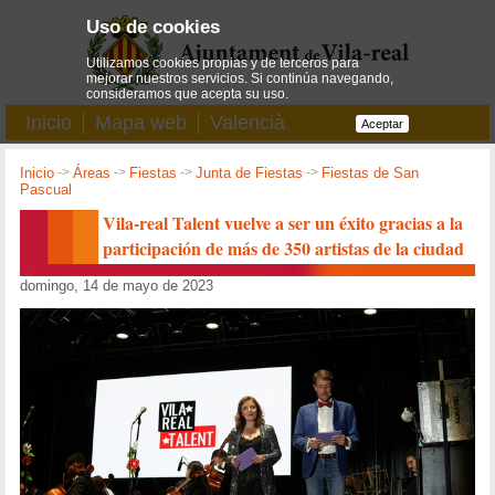
Uso de cookies
Utilizamos cookies propias y de terceros para
mejorar nuestros servicios. Si continúa navegando,
consideramos que acepta su uso.
Inicio
Mapa web
Valencià
Aceptar
Inicio
->
Áreas
->
Fiestas
->
Junta de Fiestas
->
Fiestas de San
Pascual
Vila-real Talent vuelve a ser un éxito gracias a la
participación de más de 350 artistas de la ciudad
domingo, 14 de mayo de 2023