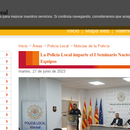
os para mejorar nuestros servicios. Si continúa navegando, consideramos que acep
Inicio
Mapa web
Valen
Inicio
->
Áreas
->
Policia Local
->
Noticias de la Policía
La Policía Local imparte el I Seminario Naci
Equipos
martes, 27 de junio de 2023