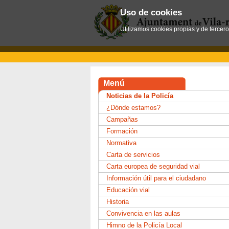
Uso de cookies
Utilizamos cookies propias y de tercer
Menú
Noticias de la Policía
¿Dónde estamos?
Campañas
Formación
Normativa
Carta de servicios
Carta europea de seguridad vial
Información útil para el ciudadano
Educación vial
Historia
Convivencia en las aulas
Himno de la Policía Local