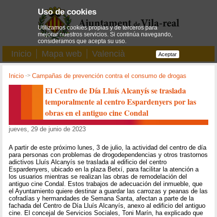
Uso de cookies
Utilizamos cookies propias y de terceros para
mejorar nuestros servicios. Si continúa navegando,
consideramos que acepta su uso.
Inicio
Mapa web
Valencià
Aceptar
Inicio
->
Campañas de prevención contra el consumo de drogas
El Centro de Día Lluís Alcanyís se traslada
temporalmente al centro Espardenyers por las
obras en el antiguo cine Condal
jueves, 29 de junio de 2023
A partir de este próximo lunes, 3 de julio, la actividad del centro de día
para personas con problemas de drogodependencias y otros trastornos
adictivos Lluís Alcanyís se traslada al edificio del centro
Espardenyers, ubicado en la plaza Betxí, para facilitar la atención a
los usuarios mientras se realizan las obras de remodelación del
antiguo cine Condal. Estos trabajos de adecuación del inmueble, que
el Ayuntamiento quiere destinar a guardar las carrozas y peanas de las
cofradías y hermandades de Semana Santa, afectan a parte de la
fachada del Centro de Día Lluís Alcanyís, anexo al edificio del antiguo
cine. El concejal de Servicios Sociales, Toni Marín, ha explicado que