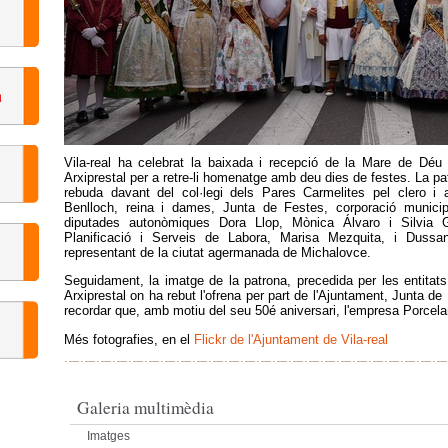
Vila-real ha celebrat la baixada i recepció de la Mare de Déu d
Arxiprestal per a retre-li homenatge amb deu dies de festes. La pat
rebuda davant del col·legi dels Pares Carmelites pel clero i a
Benlloch, reina i dames, Junta de Festes, corporació municipa
diputades autonòmiques Dora Llop, Mònica Álvaro i Silvia 
Planificació i Serveis de Labora, Marisa Mezquita, i Dussan
representant de la ciutat agermanada de Michalovce.
Seguidament, la imatge de la patrona, precedida per les entitats r
Arxiprestal on ha rebut l'ofrena per part de l'Ajuntament, Junta de 
recordar que, amb motiu del seu 50é aniversari, l'empresa Porcela
Més fotografies, en el
Flickr de l'Ajuntament de Vila-real
Galeria multimèdia
Imatges