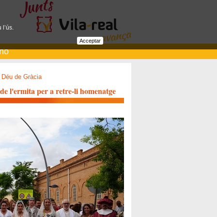
 l’ús.
Acceptar
ano
 Déu de Gràcia
de l'ermita per a retre-li homenatge