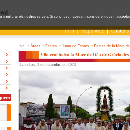
per a millorar els nostres serveis. Si continueu navegant, considerem que n’accepteu
Inici
Mapa web
Castell
Inici
->
Àrees
->
Festes
->
Junta de Festes
->
Festes de la Mare de
Vila-real baixa la Mare de Déu de Gràcia des 
divendres, 1 de setembre de 2023
quem