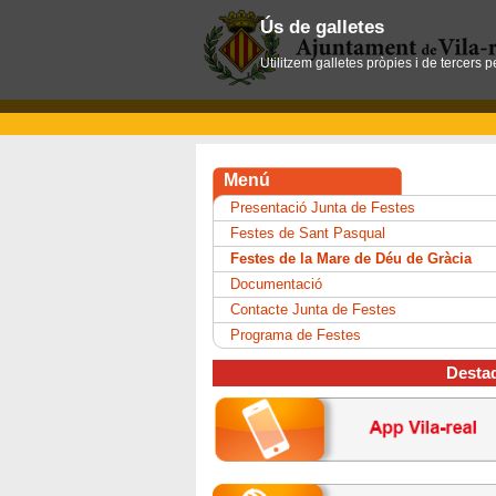
Ús de galletes
Utilitzem galletes pròpies i de tercers 
Menú
Presentació Junta de Festes
Festes de Sant Pasqual
Festes de la Mare de Déu de Gràcia
Documentació
Contacte Junta de Festes
Programa de Festes
Desta