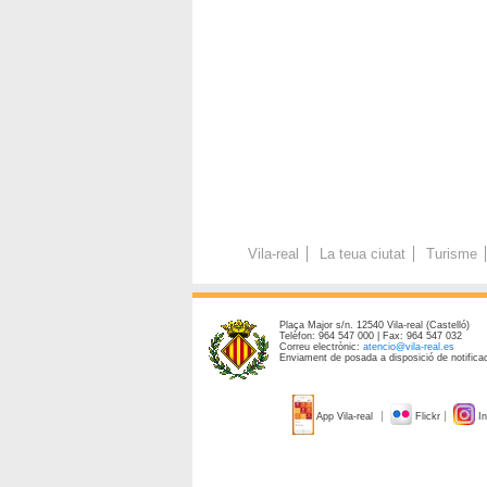
Vila-real
La teua ciutat
Turisme
Plaça Major s/n. 12540 Vila-real (Castelló)
Telèfon: 964 547 000 | Fax: 964 547 032
Correu electrònic:
atencio@vila-real.es
Enviament de posada a disposició de notificac
App Vila-real
Flickr
In