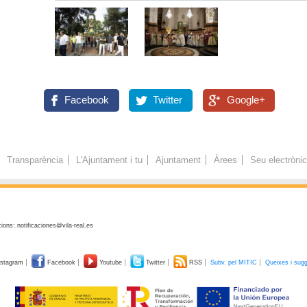
Facebook
Twitter
Google+
Transparència
L'Ajuntament i tu
Ajuntament
Àrees
Seu electròni
ions: notificaciones@vila-real.es
stagram
Facebook
Youtube
Twitter
RSS
Subv. pel MITIC
Queixes i sug