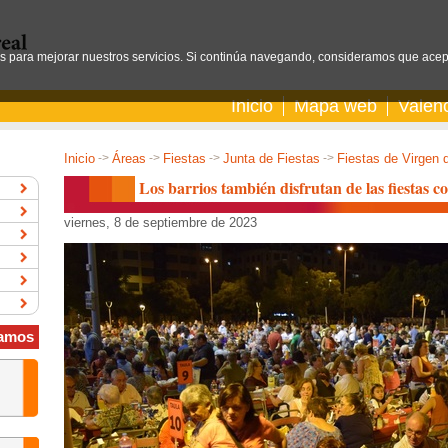
os para mejorar nuestros servicios. Si continúa navegando, consideramos que acep
Inicio
Mapa web
Valen
Inicio
->
Áreas
->
Fiestas
->
Junta de Fiestas
->
Fiestas de Virgen 
Los barrios también disfrutan de las fiestas c
viernes, 8 de septiembre de 2023
amos