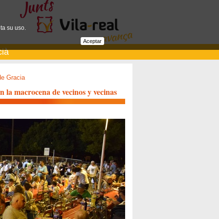
ta su uso.
Aceptar
cià
de Gracia
on la macrocena de vecinos y vecinas