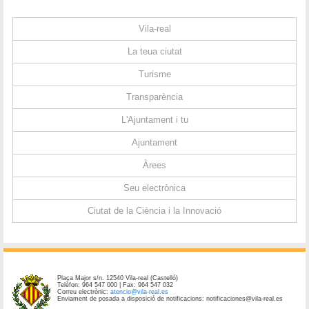
Vila-real
La teua ciutat
Turisme
Transparència
L'Ajuntament i tu
Ajuntament
Àrees
Seu electrònica
Ciutat de la Ciència i la Innovació
Plaça Major s/n. 12540 Vila-real (Castelló)
Telèfon: 964 547 000 | Fax: 964 547 032
Correu electrònic:
atencio@vila-real.es
Enviament de posada a disposició de notificacions: notificaciones@vila-real.es