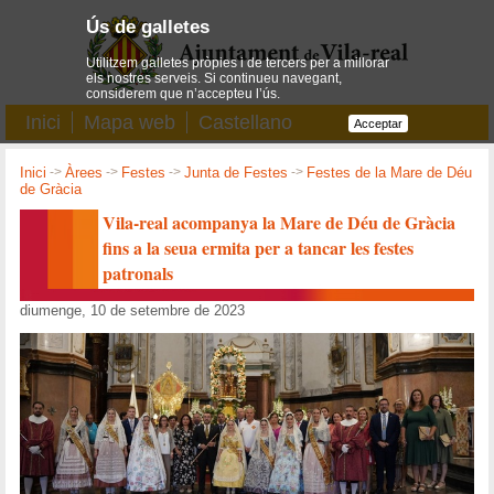
Ús de galletes
Utilitzem galletes pròpies i de tercers per a millorar
els nostres serveis. Si continueu navegant,
considerem que n’accepteu l’ús.
Inici
Mapa web
Castellano
Acceptar
Inici
->
Àrees
->
Festes
->
Junta de Festes
->
Festes de la Mare de Déu
de Gràcia
Vila-real acompanya la Mare de Déu de Gràcia
fins a la seua ermita per a tancar les festes
patronals
diumenge, 10 de setembre de 2023