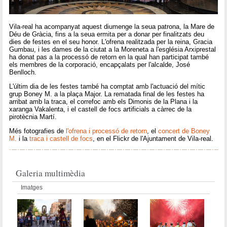
Vila-real ha acompanyat aquest diumenge la seua patrona, la Mare de
Déu de Gràcia, fins a la seua ermita per a donar per finalitzats deu
dies de festes en el seu honor. L'ofrena realitzada per la reina, Gracia
Gumbau, i les dames de la ciutat a la Moreneta a l'església Arxiprestal
ha donat pas a la processó de retorn en la qual han participat també
els membres de la corporació, encapçalats per l'alcalde, José
Benlloch.
L'últim dia de les festes també ha comptat amb l'actuació del mític
grup Boney M. a la plaça Major. La rematada final de les festes ha
arribat amb la traca, el correfoc amb els Dimonis de la Plana i la
xaranga Vakalenta, i el castell de focs artificials a càrrec de la
pirotècnia Martí.
Més fotografies de
l'ofrena i processó de retorn
, el
concert de Boney
M.
i la
traca i castell de focs
, en el Flickr de l'Ajuntament de Vila-real.
Galeria multimèdia
Imatges