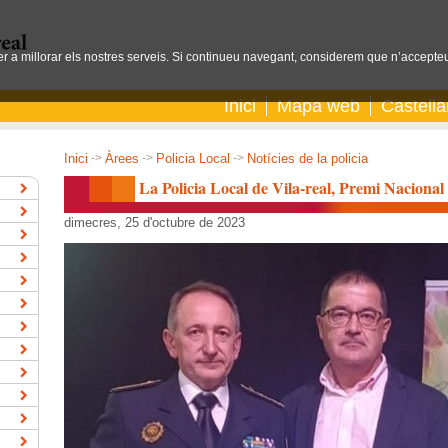
per a millorar els nostres serveis. Si continueu navegant, considerem que n’accepteu
Inici
Mapa web
Castell
Inici
->
Àrees
->
Policia Local
->
Notícies de la policia
La Policia Local de Vila-real, Premi Nacional
dimecres, 25 d'octubre de 2023