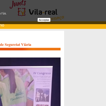
 l’ús.
Acceptar
ano
 de Seguretat Viària