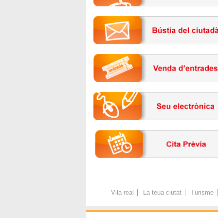
Vila-real
La teua ciutat
Turisme