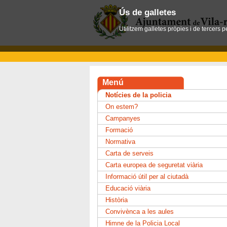
Ús de galletes
Utilitzem galletes pròpies i de tercers 
Menú
Notícies de la policia
On estem?
Campanyes
Formació
Normativa
Carta de serveis
Carta europea de seguretat viària
Informació útil per al ciutadà
Educació viària
Història
Convivènca a les aules
Himne de la Policia Local