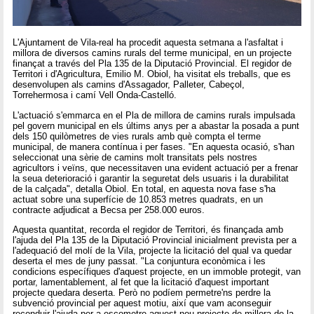
L'Ajuntament de Vila-real ha procedit aquesta setmana a l'asfaltat i
millora de diversos camins rurals del terme municipal, en un projecte
finançat a través del Pla 135 de la Diputació Provincial. El regidor de
Territori i d'Agricultura, Emilio M. Obiol, ha visitat els treballs, que es
desenvolupen als camins d'Assagador, Palleter, Cabeçol,
Torrehermosa i camí Vell Onda-Castelló.
L'actuació s'emmarca en el Pla de millora de camins rurals impulsada
pel govern municipal en els últims anys per a abastar la posada a punt
dels 150 quilòmetres de vies rurals amb què compta el terme
municipal, de manera contínua i per fases. "En aquesta ocasió, s'han
seleccionat una sèrie de camins molt transitats pels nostres
agricultors i veïns, que necessitaven una evident actuació per a frenar
la seua deterioració i garantir la seguretat dels usuaris i la durabilitat
de la calçada", detalla Obiol. En total, en aquesta nova fase s'ha
actuat sobre una superfície de 10.853 metres quadrats, en un
contracte adjudicat a Becsa per 258.000 euros.
Aquesta quantitat, recorda el regidor de Territori, és finançada amb
l'ajuda del Pla 135 de la Diputació Provincial inicialment prevista per a
l'adequació del molí de la Vila, projecte la licitació del qual va quedar
deserta el mes de juny passat. "La conjuntura econòmica i les
condicions específiques d'aquest projecte, en un immoble protegit, van
portar, lamentablement, al fet que la licitació d'aquest important
projecte quedara deserta. Però no podíem permetre'ns perdre la
subvenció provincial per aquest motiu, així que vam aconseguir
reconduir l'ajuda per a escometre aquest nou projecte de millora de la