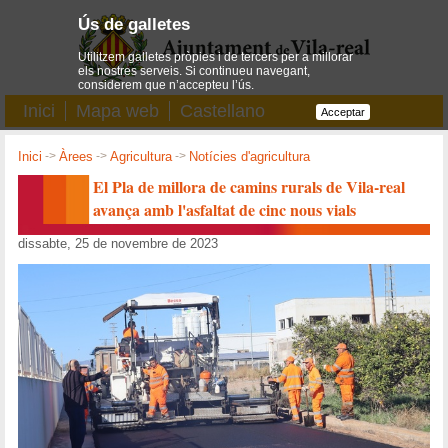
Ús de galletes
Utilitzem galletes pròpies i de tercers per a millorar
els nostres serveis. Si continueu navegant,
considerem que n’accepteu l’ús.
Inici
Mapa web
Castellano
Acceptar
Inici
->
Àrees
->
Agricultura
->
Notícies d'agricultura
El Pla de millora de camins rurals de Vila-real
avança amb l'asfaltat de cinc nous vials
dissabte, 25 de novembre de 2023