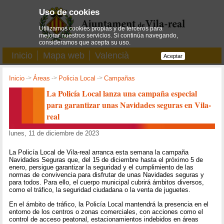
Uso de cookies
Utilizamos cookies propias y de terceros para
mejorar nuestros servicios. Si continúa navegando,
consideramos que acepta su uso.
Inicio
Mapa web
Valencià
Aceptar
Inicio
->
Áreas
->
Policia Local
->
Campañas
La Policía Local lanza una campaña especial
para garantizar unas Navidades seguras en Vila-
real
lunes, 11 de diciembre de 2023
La Policía Local de Vila-real arranca esta semana la campaña
Navidades Seguras que, del 15 de diciembre hasta el próximo 5 de
enero, persigue garantizar la seguridad y el cumplimiento de las
normas de convivencia para disfrutar de unas Navidades seguras y
para todos. Para ello, el cuerpo municipal cubrirá ámbitos diversos,
como el tráfico, la seguridad ciudadana o la venta de juguetes.
En el ámbito de tráfico, la Policía Local mantendrá la presencia en el
entorno de los centros o zonas comerciales, con acciones como el
control de acceso peatonal, estacionamientos indebidos en áreas