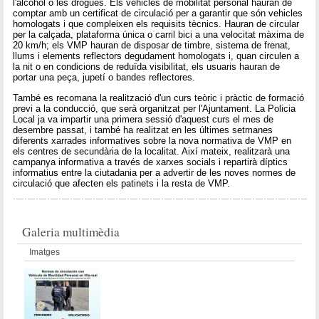
l'alcohol o les drogues. Els vehicles de mobilitat personal hauran de
comptar amb un certificat de circulació per a garantir que són vehicles
homologats i que compleixen els requisits tècnics. Hauran de circular
per la calçada, plataforma única o carril bici a una velocitat màxima de
20 km/h; els VMP hauran de disposar de timbre, sistema de frenat,
llums i elements reflectors degudament homologats i, quan circulen a
la nit o en condicions de reduïda visibilitat, els usuaris hauran de
portar una peça, jupetí o bandes reflectores.
També es recomana la realització d'un curs teòric i pràctic de formació
previ a la conducció, que serà organitzat per l'Ajuntament. La Policia
Local ja va impartir una primera sessió d'aquest curs el mes de
desembre passat, i també ha realitzat en les últimes setmanes
diferents xarrades informatives sobre la nova normativa de VMP en
els centres de secundària de la localitat. Així mateix, realitzarà una
campanya informativa a través de xarxes socials i repartirà díptics
informatius entre la ciutadania per a advertir de les noves normes de
circulació que afecten els patinets i la resta de VMP.
Galeria multimèdia
Imatges