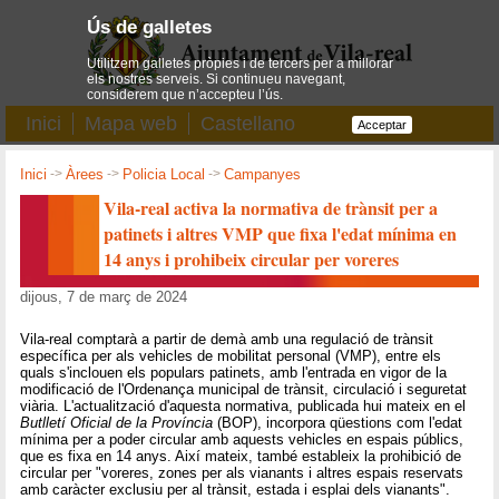
Ús de galletes
Utilitzem galletes pròpies i de tercers per a millorar
els nostres serveis. Si continueu navegant,
considerem que n’accepteu l’ús.
Inici
Mapa web
Castellano
Acceptar
Inici
->
Àrees
->
Policia Local
->
Campanyes
Vila-real activa la normativa de trànsit per a
patinets i altres VMP que fixa l'edat mínima en
14 anys i prohibeix circular per voreres
dijous, 7 de març de 2024
Vila-real comptarà a partir de demà amb una regulació de trànsit
específica per als vehicles de mobilitat personal (VMP), entre els
quals s'inclouen els populars patinets, amb l'entrada en vigor de la
modificació de l'Ordenança municipal de trànsit, circulació i seguretat
viària. L'actualització d'aquesta normativa, publicada hui mateix en el
Butlletí Oficial de la Província
(BOP), incorpora qüestions com l'edat
mínima per a poder circular amb aquests vehicles en espais públics,
que es fixa en 14 anys. Així mateix, també estableix la prohibició de
circular per "voreres, zones per als vianants i altres espais reservats
amb caràcter exclusiu per al trànsit, estada i esplai dels vianants".