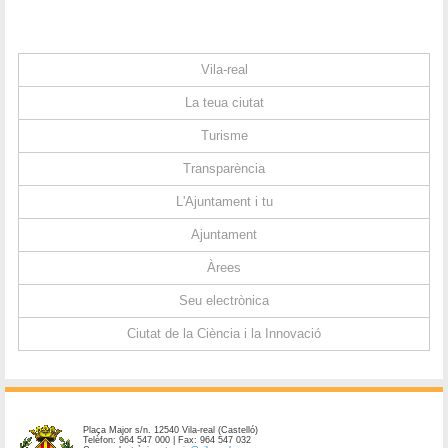
Vila-real
La teua ciutat
Turisme
Transparència
L'Ajuntament i tu
Ajuntament
Àrees
Seu electrònica
Ciutat de la Ciència i la Innovació
Plaça Major s/n. 12540 Vila-real (Castelló)
Telèfon: 964 547 000 | Fax: 964 547 032