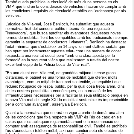
També queda prohibida la circulació de més d'una persona en els
VMP, que tindran la consideració de vehicles i hauran de complir amb
les condicions i requisits de circulació establits en l'ordenança per als
vehicles.
L'alcalde de Vila-real, José Benlloch, ha subratllat que aquesta
normativa -fruit del consens polític i tècnic- és una regulació
"innovadora", que busca aprofitar els avantatges d'aquestes noves
formes de mobilitat "fent-les compatibles amb les tradicionals i sempre
garantint la seguretat de conductors i vianants". Benlloch ha destacat
l'edat mínima, que s'estableix en 14 anys -enfront d'altres ciutats que
han optat per incrementar aquesta edat- com una manera de donar
resposta a una realitat social però "amb una clara aposta per la
formació en la seguretat viària que realitzarem a través del nostre
excel·lent equip de la Policia Local de Vila- real".
"En una ciutat com Vila-real, de grandària mitjana i sense grans
distàncies, el patinet és una forma de mobilitat que ofereix molts
avantatges, com un mitjà de transport sostenible, assequible i que
redueix l'ocupació de l'espai públic, per la qual cosa treballarem, dins
de les nostres possibilitats econòmiques, en la creació de les
infraestructures necessàries per a facilitar la seua utilització perquè en
la nova Vila-real del segle XXI la mobilitat sostenible és imprescindible
per a continuar avançant", assenyala Benlloch.
Quant a la normativa que entrarà en vigor a partir de demà, una altra
de les condicions que fixa respecte als VMP és l'ús de casc en els
casos que s'establisquen reglamentàriament o la recomanació de
comptar amb assegurança de responsabilitat civil. També es prohibeix
l'ús d'auriculars i telèfon mòbil, així com conduir sota els efectes de