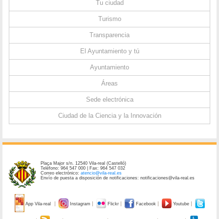
Tu ciudad
Turismo
Transparencia
El Ayuntamiento y tú
Ayuntamiento
Áreas
Sede electrónica
Ciudad de la Ciencia y la Innovación
Plaça Major s/n. 12540 Vila-real (Castelló)
Teléfono: 964 547 000 | Fax: 964 547 032
Correo electrónico:
atencio@vila-real.es
Envío de puesta a disposición de notificaciones: notificaciones@vila-real.es
App Vila-real
Instagram
Flickr
Facebook
Youtube