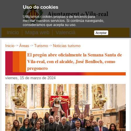
Uso de cookies
Utilizamos cookies propias y de terceros para
mejorar nuestros servicios. Si continúa navegando,
consideramos que acepta su uso.
Inicio
Mapa web
Valencià
Aceptar
Inicio
->
Áreas
->
Turismo
->
Noticias turismo
El pregón abre oficialmente la Semana Santa de
Vila-real, con el alcalde, José Benlloch, como
pregonero
viernes, 15 de marzo de 2024