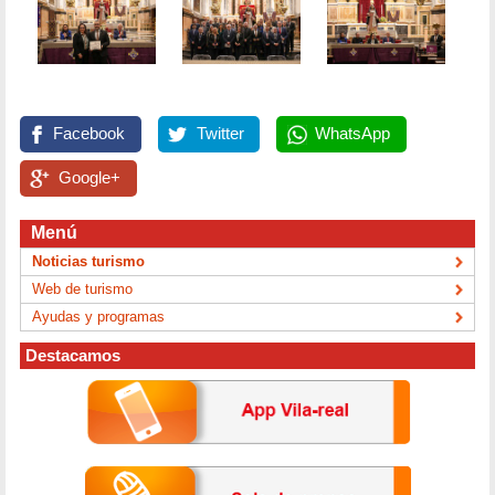
Facebook
Twitter
WhatsApp
Google+
Menú
Noticias turismo
Web de turismo
Ayudas y programas
Destacamos