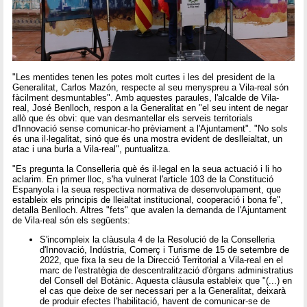
"Les mentides tenen les potes molt curtes i les del president de la
Generalitat, Carlos Mazón, respecte al seu menyspreu a Vila-real són
fàcilment desmuntables". Amb aquestes paraules, l'alcalde de Vila-
real, José Benlloch, respon a la Generalitat en "el seu intent de negar
allò que és obvi: que van desmantellar els serveis territorials
d'Innovació sense comunicar-ho prèviament a l'Ajuntament". "No sols
és una il·legalitat, sinó que és una mostra evident de deslleialtat, un
atac i una burla a Vila-real", puntualitza.
"Es pregunta la Conselleria què és il·legal en la seua actuació i li ho
aclarim. En primer lloc, s'ha vulnerat l'article 103 de la Constitució
Espanyola i la seua respectiva normativa de desenvolupament, que
estableix els principis de lleialtat institucional, cooperació i bona fe",
detalla Benlloch. Altres "fets" que avalen la demanda de l'Ajuntament
de Vila-real són els següents:
S'incompleix la clàusula 4 de la Resolució de la Conselleria
d'Innovació, Indústria, Comerç i Turisme de 15 de setembre de
2022, que fixa la seu de la Direcció Territorial a Vila-real en el
marc de l'estratègia de descentralització d'òrgans administratius
del Consell del Botànic. Aquesta clàusula estableix que "(...) en
el cas que deixe de ser necessari per a la Generalitat, deixarà
de produir efectes l'habilitació, havent de comunicar-se de