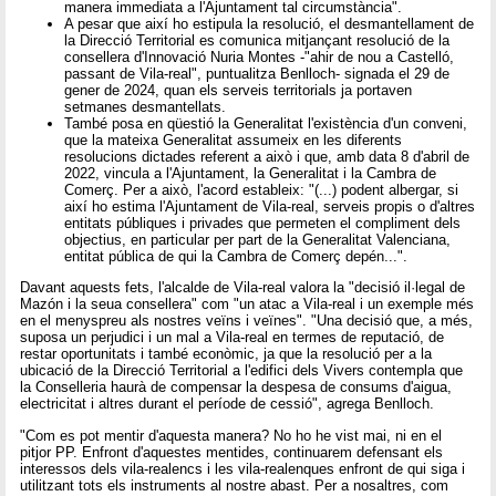
manera immediata a l'Ajuntament tal circumstància".
A pesar que així ho estipula la resolució, el desmantellament de
la Direcció Territorial es comunica mitjançant resolució de la
consellera d'Innovació Nuria Montes -"ahir de nou a Castelló,
passant de Vila-real", puntualitza Benlloch- signada el 29 de
gener de 2024, quan els serveis territorials ja portaven
setmanes desmantellats.
També posa en qüestió la Generalitat l'existència d'un conveni,
que la mateixa Generalitat assumeix en les diferents
resolucions dictades referent a això i que, amb data 8 d'abril de
2022, vincula a l'Ajuntament, la Generalitat i la Cambra de
Comerç. Per a això, l'acord estableix: "(...) podent albergar, si
així ho estima l'Ajuntament de Vila-real, serveis propis o d'altres
entitats públiques i privades que permeten el compliment dels
objectius, en particular per part de la Generalitat Valenciana,
entitat pública de qui la Cambra de Comerç depén...".
Davant aquests fets, l'alcalde de Vila-real valora la "decisió il·legal de
Mazón i la seua consellera" com "un atac a Vila-real i un exemple més
en el menyspreu als nostres veïns i veïnes". "Una decisió que, a més,
suposa un perjudici i un mal a Vila-real en termes de reputació, de
restar oportunitats i també econòmic, ja que la resolució per a la
ubicació de la Direcció Territorial a l'edifici dels Vivers contempla que
la Conselleria haurà de compensar la despesa de consums d'aigua,
electricitat i altres durant el període de cessió", agrega Benlloch.
"Com es pot mentir d'aquesta manera? No ho he vist mai, ni en el
pitjor PP. Enfront d'aquestes mentides, continuarem defensant els
interessos dels vila-realencs i les vila-realenques enfront de qui siga i
utilitzant tots els instruments al nostre abast. Per a nosaltres, com