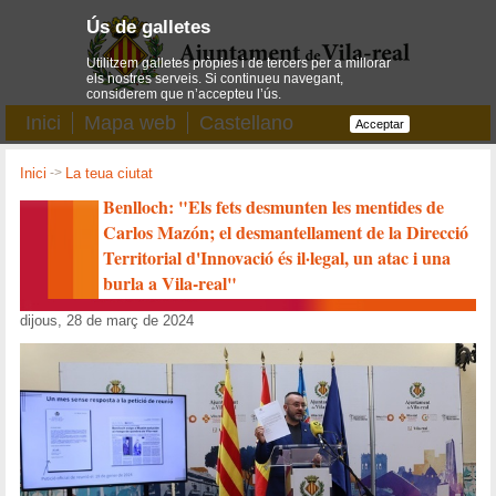
Ús de galletes
Utilitzem galletes pròpies i de tercers per a millorar
els nostres serveis. Si continueu navegant,
considerem que n’accepteu l’ús.
Inici
Mapa web
Castellano
Acceptar
Inici
->
La teua ciutat
Benlloch: "Els fets desmunten les mentides de
Carlos Mazón; el desmantellament de la Direcció
Territorial d'Innovació és il·legal, un atac i una
burla a Vila-real"
dijous, 28 de març de 2024