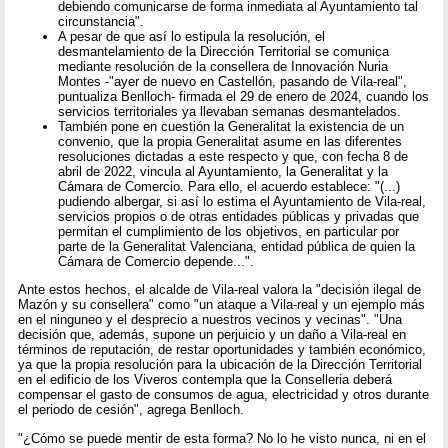
debiendo comunicarse de forma inmediata al Ayuntamiento tal
circunstancia".
A pesar de que así lo estipula la resolución, el
desmantelamiento de la Dirección Territorial se comunica
mediante resolución de la consellera de Innovación Nuria
Montes -"ayer de nuevo en Castellón, pasando de Vila-real",
puntualiza Benlloch- firmada el 29 de enero de 2024, cuando los
servicios territoriales ya llevaban semanas desmantelados.
También pone en cuestión la Generalitat la existencia de un
convenio, que la propia Generalitat asume en las diferentes
resoluciones dictadas a este respecto y que, con fecha 8 de
abril de 2022, vincula al Ayuntamiento, la Generalitat y la
Cámara de Comercio. Para ello, el acuerdo establece: "(...)
pudiendo albergar, si así lo estima el Ayuntamiento de Vila-real,
servicios propios o de otras entidades públicas y privadas que
permitan el cumplimiento de los objetivos, en particular por
parte de la Generalitat Valenciana, entidad pública de quien la
Cámara de Comercio depende...".
Ante estos hechos, el alcalde de Vila-real valora la "decisión ilegal de
Mazón y su consellera" como "un ataque a Vila-real y un ejemplo más
en el ninguneo y el desprecio a nuestros vecinos y vecinas". "Una
decisión que, además, supone un perjuicio y un daño a Vila-real en
términos de reputación, de restar oportunidades y también económico,
ya que la propia resolución para la ubicación de la Dirección Territorial
en el edificio de los Viveros contempla que la Conselleria deberá
compensar el gasto de consumos de agua, electricidad y otros durante
el periodo de cesión", agrega Benlloch.
"¿Cómo se puede mentir de esta forma? No lo he visto nunca, ni en el