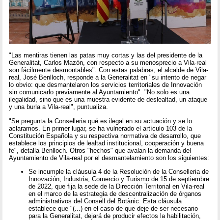
"Las mentiras tienen las patas muy cortas y las del presidente de la
Generalitat, Carlos Mazón, con respecto a su menosprecio a Vila-real
son fácilmente desmontables". Con estas palabras, el alcalde de Vila-
real, José Benlloch, responde a la Generalitat en "su intento de negar
lo obvio: que desmantelaron los servicios territoriales de Innovación
sin comunicarlo previamente al Ayuntamiento". "No solo es una
ilegalidad, sino que es una muestra evidente de deslealtad, un ataque
y una burla a Vila-real", puntualiza.
"Se pregunta la Conselleria qué es ilegal en su actuación y se lo
aclaramos. En primer lugar, se ha vulnerado el artículo 103 de la
Constitución Española y su respectiva normativa de desarrollo, que
establece los principios de lealtad institucional, cooperación y buena
fe", detalla Benlloch. Otros "hechos" que avalan la demanda del
Ayuntamiento de Vila-real por el desmantelamiento son los siguientes:
Se incumple la cláusula 4 de la Resolución de la Conselleria de
Innovación, Industria, Comercio y Turismo de 15 de septiembre
de 2022, que fija la sede de la Dirección Territorial en Vila-real
en el marco de la estrategia de descentralización de órganos
administrativos del Consell del Botànic. Esta cláusula
establece que "(...) en el caso de que deje de ser necesario
para la Generalitat, dejará de producir efectos la habilitación,