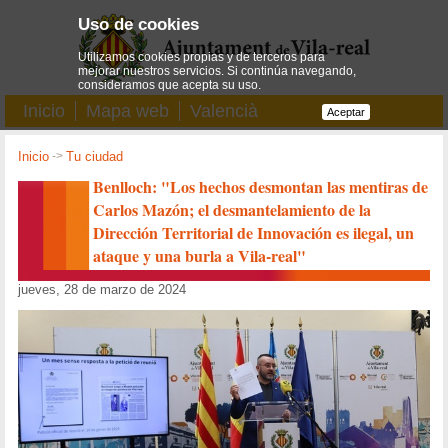
Uso de cookies
Utilizamos cookies propias y de terceros para
mejorar nuestros servicios. Si continúa navegando,
consideramos que acepta su uso.
Inicio
Mapa web
Valencià
Aceptar
Inicio
->
Tu ciudad
Benlloch: "Los hechos desmontan las mentiras de
Carlos Mazón; el desmantelamiento de la
Dirección Territorial de Innovación es ilegal, un
ataque y una burla a Vila-real"
jueves, 28 de marzo de 2024