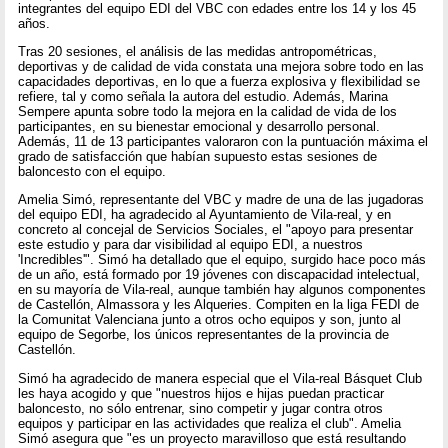
integrantes del equipo EDI del VBC con edades entre los 14 y los 45
años.
Tras 20 sesiones, el análisis de las medidas antropométricas,
deportivas y de calidad de vida constata una mejora sobre todo en las
capacidades deportivas, en lo que a fuerza explosiva y flexibilidad se
refiere, tal y como señala la autora del estudio. Además, Marina
Sempere apunta sobre todo la mejora en la calidad de vida de los
participantes, en su bienestar emocional y desarrollo personal.
Además, 11 de 13 participantes valoraron con la puntuación máxima el
grado de satisfacción que habían supuesto estas sesiones de
baloncesto con el equipo.
Amelia Simó, representante del VBC y madre de una de las jugadoras
del equipo EDI, ha agradecido al Ayuntamiento de Vila-real, y en
concreto al concejal de Servicios Sociales, el "apoyo para presentar
este estudio y para dar visibilidad al equipo EDI, a nuestros
'Incredibles'". Simó ha detallado que el equipo, surgido hace poco más
de un año, está formado por 19 jóvenes con discapacidad intelectual,
en su mayoría de Vila-real, aunque también hay algunos componentes
de Castellón, Almassora y les Alqueries. Compiten en la liga FEDI de
la Comunitat Valenciana junto a otros ocho equipos y son, junto al
equipo de Segorbe, los únicos representantes de la provincia de
Castellón.
Simó ha agradecido de manera especial que el Vila-real Básquet Club
les haya acogido y que "nuestros hijos e hijas puedan practicar
baloncesto, no sólo entrenar, sino competir y jugar contra otros
equipos y participar en las actividades que realiza el club". Amelia
Simó asegura que "es un proyecto maravilloso que está resultando