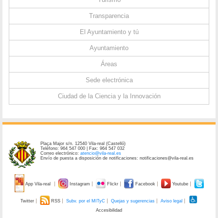
Transparencia
El Ayuntamiento y tú
Ayuntamiento
Áreas
Sede electrónica
Ciudad de la Ciencia y la Innovación
Plaça Major s/n. 12540 Vila-real (Castelló)
Teléfono: 964 547 000 | Fax: 964 547 032
Correo electrónico:
atencio@vila-real.es
Envío de puesta a disposición de notificaciones: notificaciones@vila-real.es
App Vila-real
Instagram
Flickr
Facebook
Youtube
Twitter
RSS
Subv. por el MITyC
Quejas y sugerencias
Aviso legal
Accesibilidad