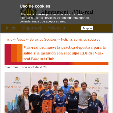
Uso de cookies
Utilizamos cookies propias y de terceros para
mejorar nuestros servicios. Si continúa navegando,
consideramos que acepta su uso.
Inicio
Mapa web
Valencià
Aceptar
Inicio
->
Áreas
->
Servicios Sociales
->
Noticias servicios sociales
Vila-real promueve la práctica deportiva para la
salud y la inclusión con el equipo EDI del Vila-
real Básquet Club
miércoles, 3 de abril de 2024