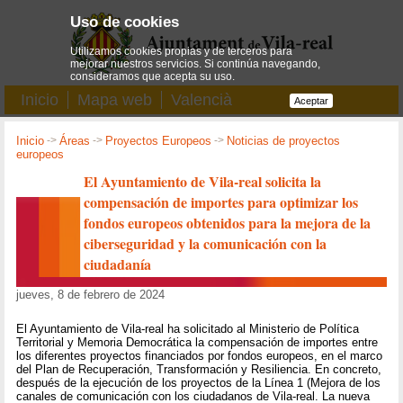
Uso de cookies
Utilizamos cookies propias y de terceros para
mejorar nuestros servicios. Si continúa navegando,
consideramos que acepta su uso.
Inicio
Mapa web
Valencià
Aceptar
Inicio
->
Áreas
->
Proyectos Europeos
->
Noticias de proyectos
europeos
El Ayuntamiento de Vila-real solicita la
compensación de importes para optimizar los
fondos europeos obtenidos para la mejora de la
ciberseguridad y la comunicación con la
ciudadanía
jueves, 8 de febrero de 2024
El Ayuntamiento de Vila-real ha solicitado al Ministerio de Política
Territorial y Memoria Democrática la compensación de importes entre
los diferentes proyectos financiados por fondos europeos, en el marco
del Plan de Recuperación, Transformación y Resiliencia. En concreto,
después de la ejecución de los proyectos de la Línea 1 (Mejora de los
canales de comunicación con los ciudadanos de Vila-real. La nueva